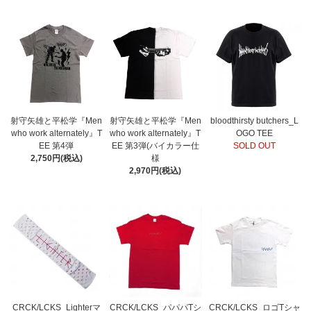
射守矢雄と平松学『Men
射守矢雄と平松学『Men
bloodthirsty butchers_L
who work alternately』T
who work alternately』T
OGO TEE
EE 第4弾
EE 第3弾(バイカラー仕
SOLD OUT
2,750円(税込)
様
2,970円(税込)
CRCK/LCKS_Lighterマ
CRCK/LCKS_パパパTシ
CRCK/LCKS_ロゴTシャ