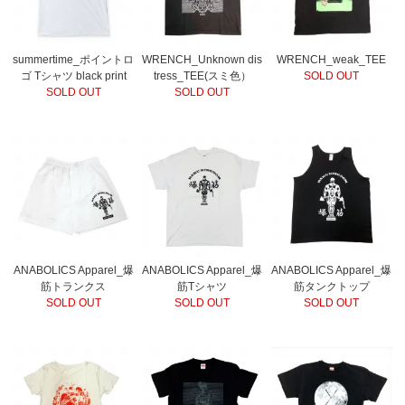
summertime_ポイントロ
WRENCH_Unknown dis
WRENCH_weak_TEE
ゴ Tシャツ black print
tress_TEE(スミ色）
SOLD OUT
SOLD OUT
SOLD OUT
ANABOLICS Apparel_爆
ANABOLICS Apparel_爆
ANABOLICS Apparel_爆
筋トランクス
筋Tシャツ
筋タンクトップ
SOLD OUT
SOLD OUT
SOLD OUT