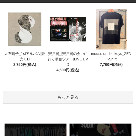
宍戸翼_[宍戸翼の会いに
大石晴子_1stアルバム[脈
mouse on the keys_ZEN
行く単独ツアー]LIVE DV
光]CD
T-Shirt
D
2,750円(税込)
7,700円(税込)
4,500円(税込)
もっと見る