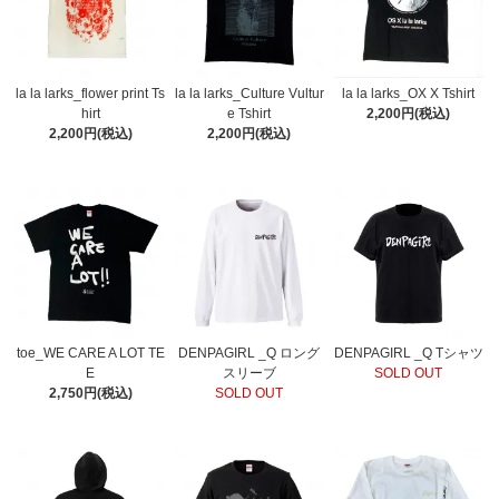
la la larks_flower print Ts
la la larks_Culture Vultur
la la larks_OX X Tshirt
hirt
e Tshirt
2,200円(税込)
2,200円(税込)
2,200円(税込)
toe_WE CARE A LOT TE
DENPAGIRL _Q ロング
DENPAGIRL _Q Tシャツ
E
スリーブ
SOLD OUT
2,750円(税込)
SOLD OUT