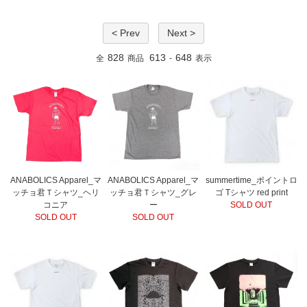
< Prev
Next >
828
613
648
全
商品
-
表示
ANABOLICS Apparel_マ
ANABOLICS Apparel_マ
summertime_ポイントロ
ッチョ君Ｔシャツ_ヘリ
ッチョ君Ｔシャツ_グレ
ゴ Tシャツ red print
コニア
ー
SOLD OUT
SOLD OUT
SOLD OUT