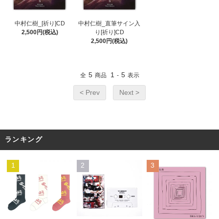
中村仁樹_[祈り]CD
中村仁樹_直筆サイン入
2,500円(税込)
り[祈り]CD
2,500円(税込)
5
1
5
全
商品
-
表示
< Prev
Next >
ランキング
1
2
3