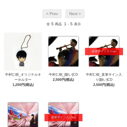
< Prev
Next >
5
1
5
全
商品
-
表示
中村仁樹_オリジナルキ
中村仁樹_[願い]CD
中村仁樹_直筆サイン入
ーホルダー
2,500円(税込)
り[願い]CD
1,200円(税込)
2,500円(税込)