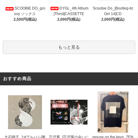
DYGL_4th Album
Scoobie Do_[Bootleg-tic
SCOOBIE DO_gro
[Thirst]CASSETTE
Girl 14]CD
ovy ソックス
2,000円(税込)
2,000円(税込)
2,500円(税込)
もっと見る
おすすめ商品
宍戸翼_[宍戸翼の会いに
大石晴子_1stアルバム[脈
mouse on the keys_ZEN