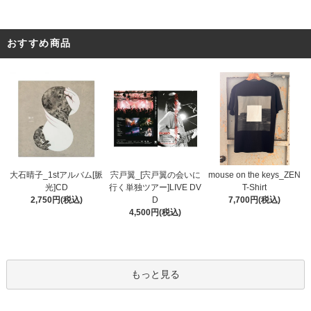
おすすめ商品
宍戸翼_[宍戸翼の会いに
大石晴子_1stアルバム[脈
mouse on the keys_ZEN
行く単独ツアー]LIVE DV
光]CD
T-Shirt
D
2,750円(税込)
7,700円(税込)
4,500円(税込)
もっと見る