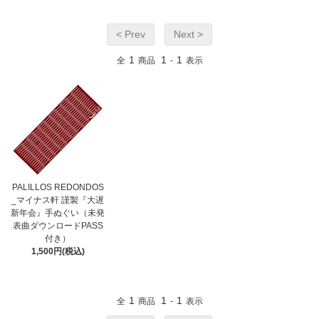
< Prev
Next >
1
1
1
全
商品
-
表示
PALILLOS REDONDOS
_マイナス軒 謹製『大遅
新年会』手ぬぐい（未発
表曲ダウンロードPASS
付き）
1,500円(税込)
1
1
1
全
商品
-
表示