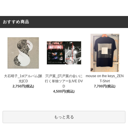
おすすめ商品
宍戸翼_[宍戸翼の会いに
大石晴子_1stアルバム[脈
mouse on the keys_ZEN
行く単独ツアー]LIVE DV
光]CD
T-Shirt
D
2,750円(税込)
7,700円(税込)
4,500円(税込)
もっと見る