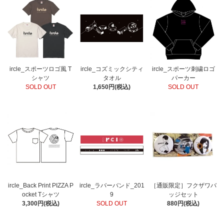
ircle_スポーツロゴ風 T
ircle_コズミックシティ
ircle_スポーツ刺繍ロゴ
シャツ
タオル
パーカー
SOLD OUT
1,650円(税込)
SOLD OUT
ircle_Back Print PIZZA P
ircle_ラバーバンド_201
［通販限定］フクザワバ
ocket Tシャツ
9
ッジセット
3,300円(税込)
SOLD OUT
880円(税込)