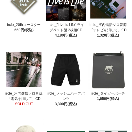
ircle_20thコースター
ircle_"Live is Life" ライ
ircle_河内健悟ソロ音源
660円(税込)
ブベスト盤 2枚組CD
「テレビを消して」CD
4,180円(税込)
1,320円(税込)
ircle_河内健悟ソロ音源
ircle_メッシュハーフパ
ircle_タイガーポーチ
「電気を消して」CD
ンツ
1,650円(税込)
SOLD OUT
3,300円(税込)