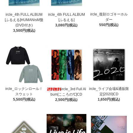
ircle_復刻ロゴキーホル
ircle_4th FULL ALBUM
ircle_4th FULL ALBUM
ダー
[ふるえる]HUMANisM盤
[ふるえる]
550円(税込)
(DVD付き)
3,080円(税込)
3,500円(税込)
ircle_ロックンロール！
ircle_ライブ会場&通販限
ircle_3rd Full Al
スウェット
定[2020]CD
bum[こころの℃]CD
5,500円(税込)
1,650円(税込)
2,500円(税込)