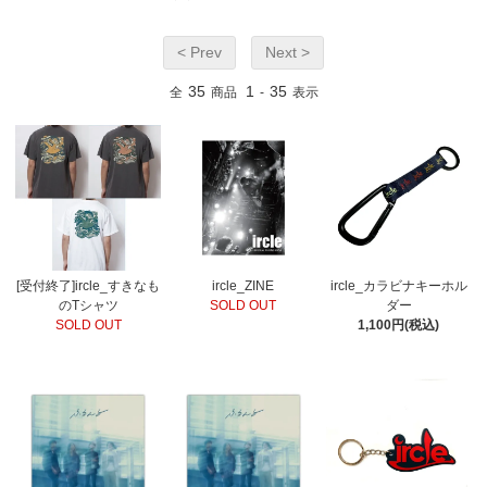
< Prev
Next >
35
1
35
全
商品
-
表示
[受付終了]ircle_すきなも
ircle_ZINE
ircle_カラビナキーホル
のTシャツ
SOLD OUT
ダー
SOLD OUT
1,100円(税込)