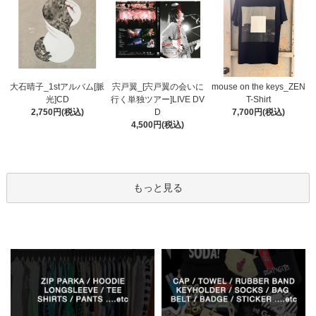
宍戸翼_[宍戸翼の会いに
大石晴子_1stアルバム[脈
mouse on the keys_ZEN
行く単独ツアー]LIVE DV
光]CD
T-Shirt
D
2,750円(税込)
7,700円(税込)
4,500円(税込)
もっと見る