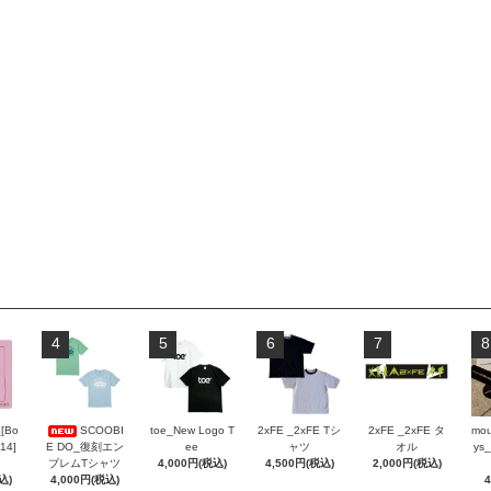
4
5
6
7
8
_[Bo
SCOOBI
toe_New Logo T
2xFE _2xFE Tシ
2xFE _2xFE タ
mou
 14]
E DO_復刻エン
ee
ャツ
オル
ys_
ブレムTシャツ
4,000円(税込)
4,500円(税込)
2,000円(税込)
込)
4,000円(税込)