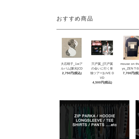
おすすめ商品
大石晴子_1stア
宍戸翼_[宍戸翼
mouse on th
ルバム[脈光]CD
の会いに行く単
ys_ZEN T-Sh
2,750円(税込)
独ツアー]LIVE D
7,700円(税
VD
4,500円(税込)