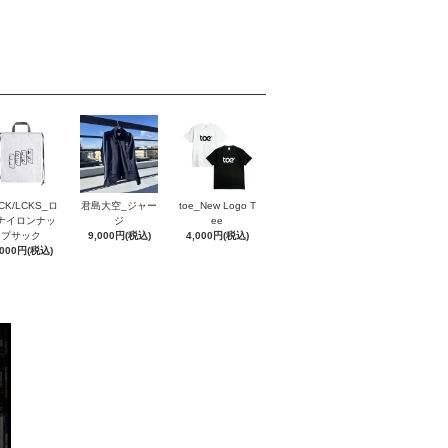
CK/LCKS_ロ
君島大空_ジャー
toe_New Logo T
ナイロンナッ
ジ
ee
プサック
9,000円(税込)
4,000円(税込)
,000円(税込)