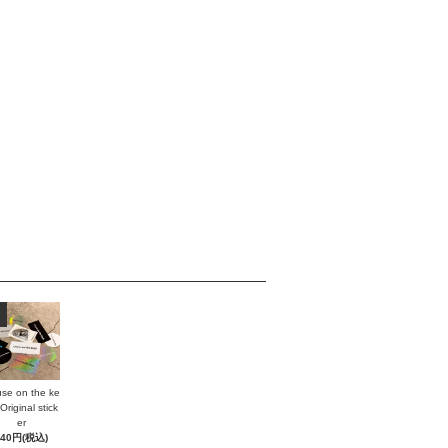
se on the ke
Original stick
er
440円(税込)