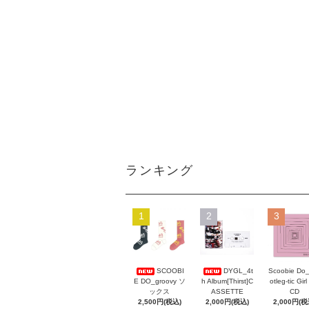
ランキング
1
2
3
Scoobie Do
SCOOBI
DYGL_4t
otleg-tic Girl
E DO_groovy ソ
h Album[Thirst]C
CD
ックス
ASSETTE
2,000円(税
2,500円(税込)
2,000円(税込)