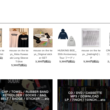
e ke
mouse on the ke
mouse on the ke
HUSKING BEE_
mouse on the ke
CR
irt
ys_Akira Kawas
ys_Original stick
30th Anniversary
ys _[midnight] L
ゴ
込)
aki Long Sleeve
er SET
Tour フーディ
P
T-Shirt
3,300円(税込)
5,500円(税込)
5,500円(税込)
2
5,500円(税込)