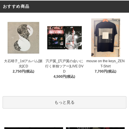
おすすめ商品
宍戸翼_[宍戸翼の会いに
大石晴子_1stアルバム[脈
mouse on the keys_ZEN
行く単独ツアー]LIVE DV
光]CD
T-Shirt
D
2,750円(税込)
7,700円(税込)
4,500円(税込)
もっと見る