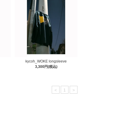
kycoh_WOKE longsleeve
3,300円(税込)
<
1
>