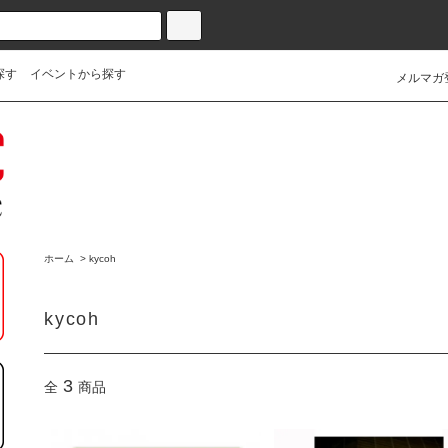
探す
イベントから探す
メルマガ
ホーム
>
kycoh
kycoh
3
全
商品