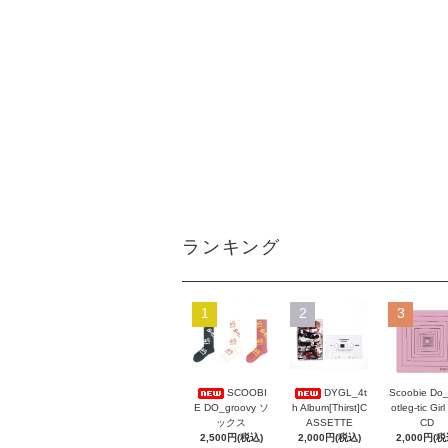
ランキング
1
2
3
Scoobie Do
SCOOBI
DYGL_4t
otleg-tic Girl
E DO_groovy ソ
h Album[Thirst]C
CD
ックス
ASSETTE
2,000円(税
2,500円(税込)
2,000円(税込)