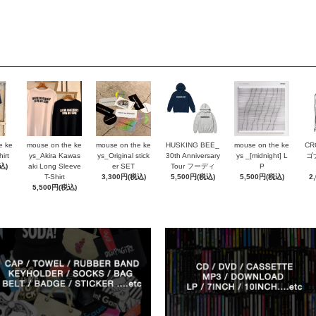
e ke
mouse on the ke
mouse on the ke
HUSKING BEE_
mouse on the ke
CR
irt
ys_Akira Kawas
ys_Original stick
30th Anniversary
ys _[midnight] L
ゴ
込)
aki Long Sleeve
er SET
Tour フーディ
P
T-Shirt
3,300円(税込)
5,500円(税込)
5,500円(税込)
2
5,500円(税込)