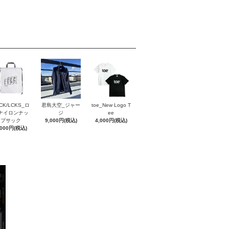
CK/LCKS_ロ
君島大空_ジャー
toe_New Logo T
ナイロンナッ
ジ
ee
プサック
9,000円(税込)
4,000円(税込)
,000円(税込)