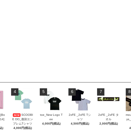
4
5
6
7
8
_[Bo
SCOOBI
toe_New Logo T
2xFE _2xFE Tシ
2xFE _2xFE タ
mou
 14]
E DO_復刻エン
ee
ャツ
オル
ys_
ブレムTシャツ
4,000円(税込)
4,500円(税込)
2,000円(税込)
込)
4,000円(税込)