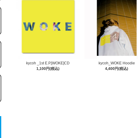
kycoh _1st E.P.[WOKE]CD
kycoh_WOKE Hoodie
1,100円(税込)
4,400円(税込)