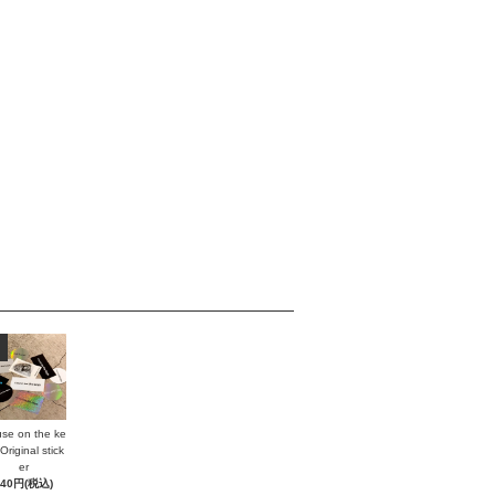
se on the ke
Original stick
er
440円(税込)