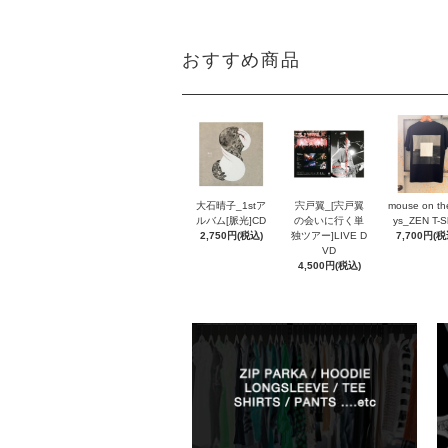
おすすめ商品
大石晴子_1stア
宍戸翼_[宍戸翼
mouse on th
ルバム[脈光]CD
の会いに行く単
ys_ZEN T-Sh
2,750円(税込)
独ツアー]LIVE D
7,700円(税
VD
4,500円(税込)