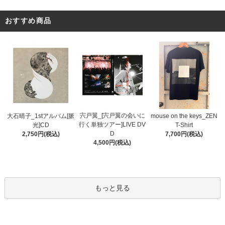
おすすめ商品
宍戸翼_[宍戸翼の会いに
大石晴子_1stアルバム[脈
mouse on the keys_ZEN
行く単独ツアー]LIVE DV
光]CD
T-Shirt
D
2,750円(税込)
7,700円(税込)
4,500円(税込)
もっと見る