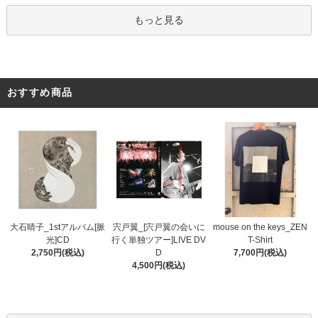
もっと見る
おすすめ商品
宍戸翼_[宍戸翼の会いに
大石晴子_1stアルバム[脈
mouse on the keys_ZEN
行く単独ツアー]LIVE DV
光]CD
T-Shirt
D
2,750円(税込)
7,700円(税込)
4,500円(税込)