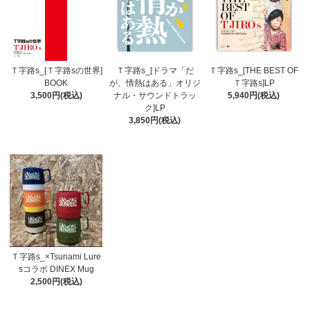
Ｔ字路s_[Ｔ字路sの世界]
Ｔ字路s_[ドラマ「だ
Ｔ字路s_[THE BEST OF
BOOK
が、情熱はある」オリジ
Ｔ字路s]LP
3,500円(税込)
ナル・サウンドトラッ
5,940円(税込)
ク]LP
3,850円(税込)
Ｔ字路s_×Tsunami Lure
sコラボ DINEX Mug
2,500円(税込)