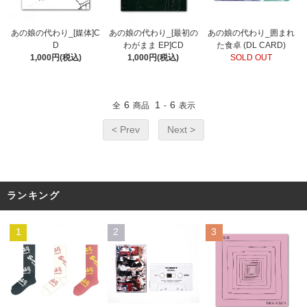
あの娘の代わり_[媒体]C
あの娘の代わり_[最初の
あの娘の代わり_囲まれ
D
わがまま EP]CD
た食卓 (DL CARD)
1,000円(税込)
1,000円(税込)
SOLD OUT
6
1
6
全
商品
-
表示
< Prev
Next >
ランキング
1
2
3