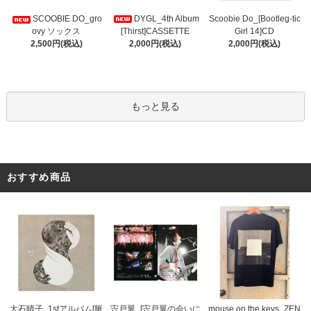
DYGL_4th Album
Scoobie Do_[Bootleg-tic
SCOOBIE DO_gro
[Thirst]CASSETTE
Girl 14]CD
ovy ソックス
2,000円(税込)
2,000円(税込)
2,500円(税込)
もっと見る
おすすめ商品
宍戸翼_[宍戸翼の会いに
大石晴子_1stアルバム[脈
mouse on the keys_ZEN