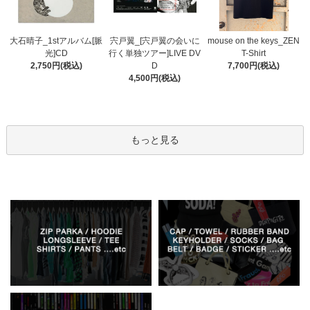
宍戸翼_[宍戸翼の会いに
大石晴子_1stアルバム[脈
mouse on the keys_ZEN
行く単独ツアー]LIVE DV
光]CD
T-Shirt
D
2,750円(税込)
7,700円(税込)
4,500円(税込)
もっと見る