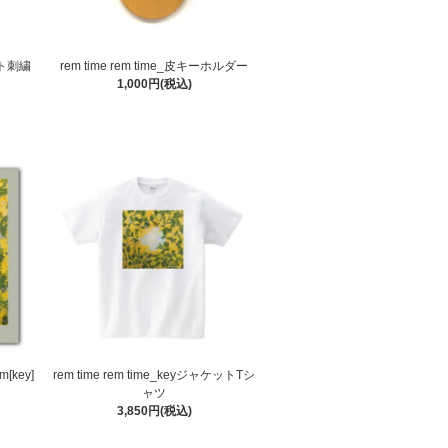
バット刺繍
rem time rem time_皮キーホルダー
1,000円(税込)
um[key]
rem time rem time_keyジャケットTシ
ャツ
3,850円(税込)