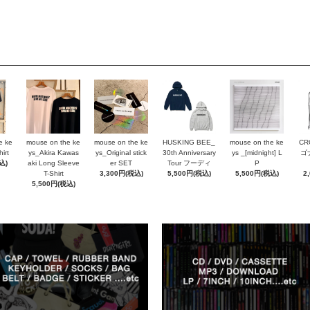
e ke
mouse on the ke
mouse on the ke
HUSKING BEE_
mouse on the ke
CR
irt
ys_Akira Kawas
ys_Original stick
30th Anniversary
ys _[midnight] L
ゴ
込)
aki Long Sleeve
er SET
Tour フーディ
P
T-Shirt
3,300円(税込)
5,500円(税込)
5,500円(税込)
2
5,500円(税込)