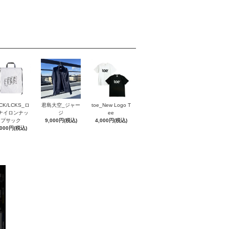
CK/LCKS_ロ
君島大空_ジャー
toe_New Logo T
ナイロンナッ
ジ
ee
プサック
9,000円(税込)
4,000円(税込)
,000円(税込)