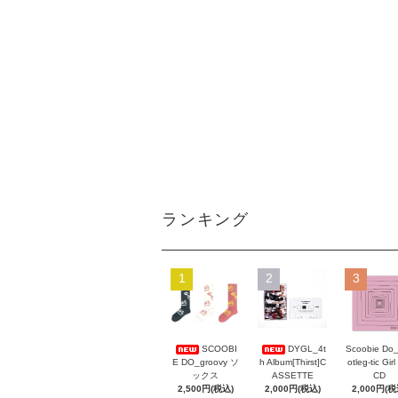
ランキング
1
2
3
Scoobie Do
SCOOBI
DYGL_4t
otleg-tic Girl
E DO_groovy ソ
h Album[Thirst]C
CD
ックス
ASSETTE
2,000円(税
2,500円(税込)
2,000円(税込)