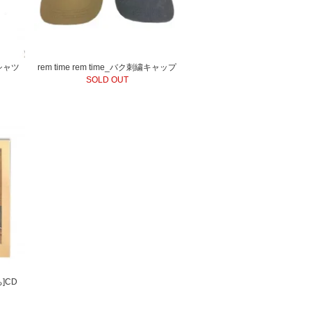
Tシャツ
rem time rem time_バク刺繍キャップ
SOLD OUT
ち]CD