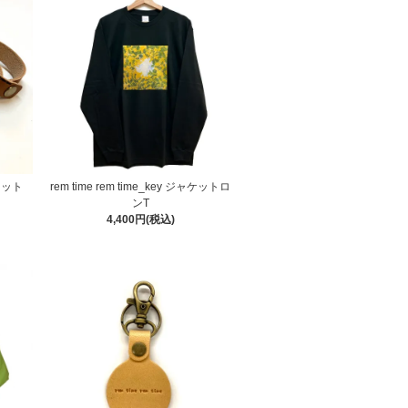
スレット
rem time rem time_key ジャケットロ
ンT
4,400円(税込)