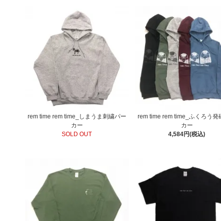
rem time rem time_しまうま刺繍パー
rem time rem time_ふくろ
カー
カー
SOLD OUT
4,584円(税込)