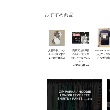
おすすめ商品
大石晴子_1stア
宍戸翼_[宍戸翼
mouse on th
ルバム[脈光]CD
の会いに行く単
ys_ZEN T-Sh
2,750円(税込)
独ツアー]LIVE D
7,700円(税
VD
4,500円(税込)