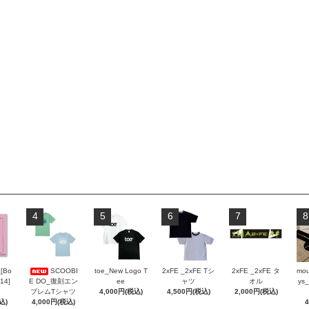
4
5
6
7
8
_[Bo
SCOOBI
toe_New Logo T
2xFE _2xFE Tシ
2xFE _2xFE タ
mou
 14]
E DO_復刻エン
ee
ャツ
オル
ys_
ブレムTシャツ
4,000円(税込)
4,500円(税込)
2,000円(税込)
込)
4,000円(税込)