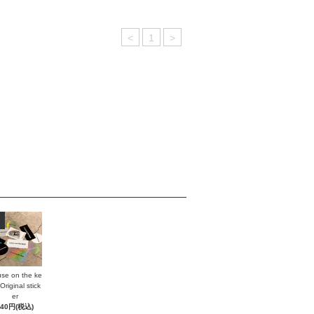
<
1
>
se on the ke
Original stick
er
440円(税込)