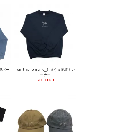
う発砲パー
rem time rem time_しまうま刺繍トレ
ーナー
SOLD OUT