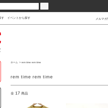
探す
イベントから探す
メルマガ
ホーム
>
rem time rem time
rem time rem time
17
全
商品