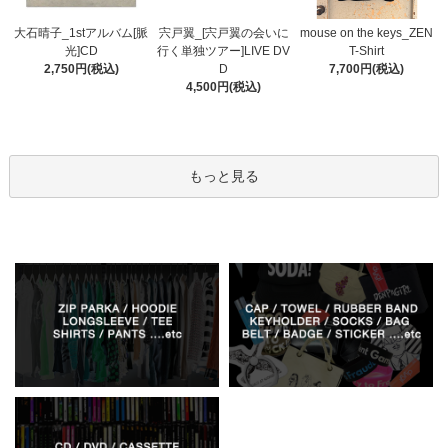
宍戸翼_[宍戸翼の会いに
大石晴子_1stアルバム[脈
mouse on the keys_ZEN
行く単独ツアー]LIVE DV
光]CD
T-Shirt
D
2,750円(税込)
7,700円(税込)
4,500円(税込)
もっと見る