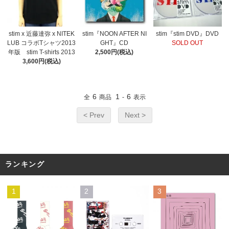
stim x 近藤達弥 x NITEK
stim『NOON AFTER NI
stim『stim DVD』DVD
LUB コラボTシャツ2013
GHT』CD
SOLD OUT
年版 stim T-shirts 2013
2,500円(税込)
3,600円(税込)
6
1
6
全
商品
-
表示
< Prev
Next >
ランキング
1
2
3