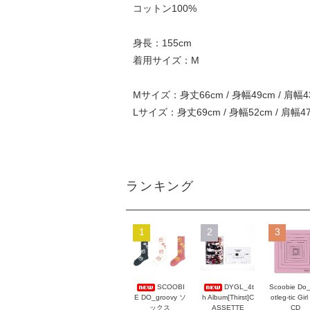
コットン100%
身長：155cm
着用サイズ：M
Mサイズ：身丈66cm / 身幅49cm / 肩幅43
Lサイズ：身丈69cm / 身幅52cm / 肩幅47
ランキング
1
2
3
Scoobie Do
SCOOBI
DYGL_4t
otleg-tic Girl
E DO_groovy ソ
h Album[Thirst]C
CD
ックス
ASSETTE