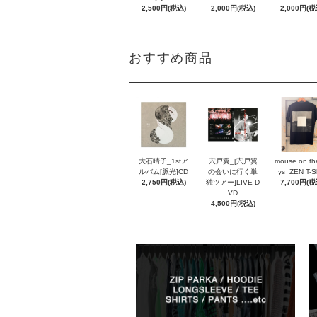
2,000円(税
2,500円(税込)
2,000円(税込)
おすすめ商品
大石晴子_1stア
宍戸翼_[宍戸翼
mouse on th
ルバム[脈光]CD
の会いに行く単
ys_ZEN T-Sh
2,750円(税込)
独ツアー]LIVE D
7,700円(税
VD
4,500円(税込)