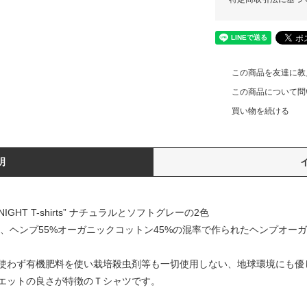
この商品を友達に教
この商品について問
買い物を続ける
明
ER NIGHT T-shirts” ナチュラルとソフトグレーの2色
された、ヘンプ55%オーガニックコットン45%の混率で作られたヘンプオ
使わず有機肥料を使い栽培殺虫剤等も一切使用しない、地球環境にも優
エットの良さが特徴のＴシャツです。