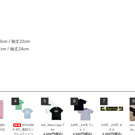
cm / 袖丈22cm
cm / 袖丈24cm
4
5
6
7
8
_[Bo
SCOOBI
toe_New Logo T
2xFE _2xFE Tシ
2xFE _2xFE タ
mou
 14]
E DO_復刻エン
ee
ャツ
オル
ys_
ブレムTシャツ
4,000円(税込)
4,500円(税込)
2,000円(税込)