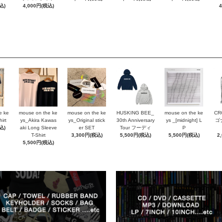
込)
4,000円(税込)
e ke
mouse on the ke
mouse on the ke
HUSKING BEE_
mouse on the ke
CR
irt
ys_Akira Kawas
ys_Original stick
30th Anniversary
ys _[midnight] L
ゴ
込)
aki Long Sleeve
er SET
Tour フーディ
P
T-Shirt
3,300円(税込)
5,500円(税込)
5,500円(税込)
2
5,500円(税込)