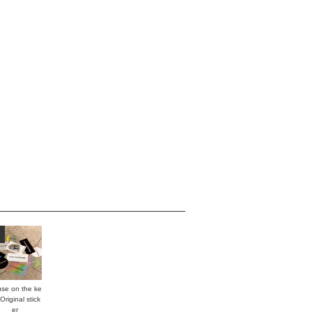
se on the ke
Original stick
er