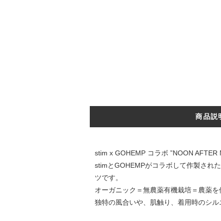
商品説
stim x GOHEMP コラボ ”NOON AFT
stimとGOHEMPがコラボして作製
ツです。
オーガニック＝無農薬有機栽培＝農薬を
独特の風合いや、肌触り、着用時のシル