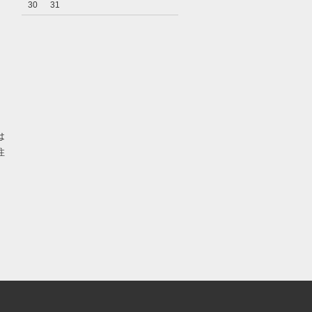
30
31
り
は
注