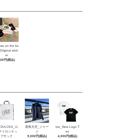
se on the ke
Original stick
er
440円(税込)
CK/LCKS_ロ
君島大空_ジャー
toe_New Logo T
ナイロンナッ
ジ
ee
プサック
9,000円(税込)
4,000円(税込)