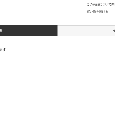
この商品について問
買い物を続ける
明
ます！