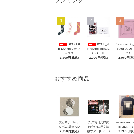
ランキング
1
2
3
Scoobie Do
SCOOBI
DYGL_4t
otleg-tic Girl
E DO_groovy ソ
h Album[Thirst]C
CD
ックス
ASSETTE
2,000円(税
2,500円(税込)
2,000円(税込)
おすすめ商品
大石晴子_1stア
宍戸翼_[宍戸翼
mouse on th
ルバム[脈光]CD
の会いに行く単
ys_ZEN T-Sh
2,750円(税込)
独ツアー]LIVE D
7,700円(税