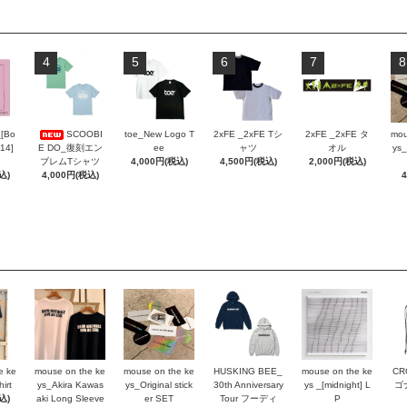
4
5
6
7
8
_[Bo
SCOOBI
toe_New Logo T
2xFE _2xFE Tシ
2xFE _2xFE タ
mou
 14]
E DO_復刻エン
ee
ャツ
オル
ys_
ブレムTシャツ
4,000円(税込)
4,500円(税込)
2,000円(税込)
込)
4,000円(税込)
e ke
mouse on the ke
mouse on the ke
HUSKING BEE_
mouse on the ke
CR
irt
ys_Akira Kawas
ys_Original stick
30th Anniversary
ys _[midnight] L
ゴ
込)
aki Long Sleeve
er SET
Tour フーディ
P