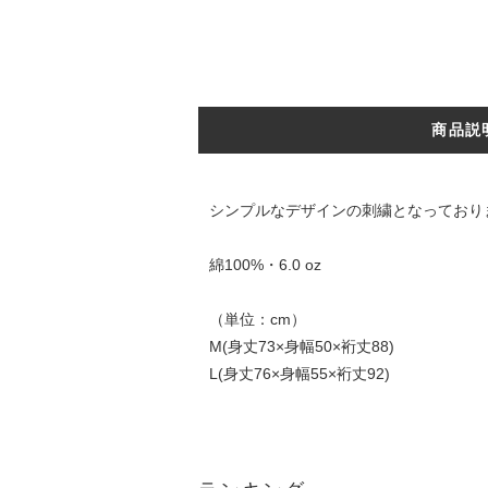
商品説
シンプルなデザインの刺繍となっており
綿100%・6.0 oz
（単位：cm）
M(身丈73×身幅50×裄丈88)
L(身丈76×身幅55×裄丈92)