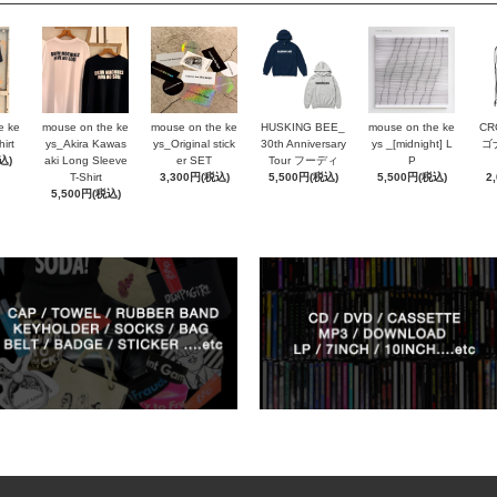
e ke
mouse on the ke
mouse on the ke
HUSKING BEE_
mouse on the ke
CR
irt
ys_Akira Kawas
ys_Original stick
30th Anniversary
ys _[midnight] L
ゴ
込)
aki Long Sleeve
er SET
Tour フーディ
P
T-Shirt
3,300円(税込)
5,500円(税込)
5,500円(税込)
2
5,500円(税込)