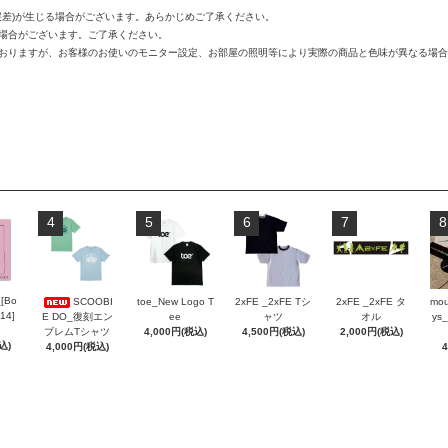
誤差)が生じる場合がございます。あらかじめご了承ください。
う場合がございます。ご了承ください。
ておりますが、お客様のお使いのモニター設定、お部屋の照明等により実際の商品と色味が異なる場
4
5
6
7
8
_[Bo
SCOOBI
toe_New Logo T
2xFE _2xFE Tシ
2xFE _2xFE タ
mou
 14]
E DO_復刻エン
ee
ャツ
オル
ys_
ブレムTシャツ
4,000円(税込)
4,500円(税込)
2,000円(税込)
込)
4,000円(税込)