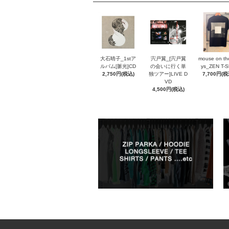
大石晴子_1stア
宍戸翼_[宍戸翼
mouse on th
ルバム[脈光]CD
の会いに行く単
ys_ZEN T-Sh
2,750円(税込)
独ツアー]LIVE D
7,700円(税
VD
4,500円(税込)