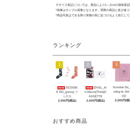
※サイズ表記については、商品により1～2cmの個体差(
*画像はサンプル画像となります。実際の商品と多少違
*商品写真はできる限り実物の色に近づけるよう加工し
ランキング
1
2
3
Scoobie Do
SCOOBI
DYGL_4t
otleg-tic Girl
E DO_groovy ソ
h Album[Thirst]C
CD
ックス
ASSETTE
2,000円(税
2,500円(税込)
2,000円(税込)
おすすめ商品