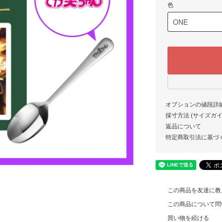
色
オプションの値段詳
採寸方法 (サイズガイド)
返品について
特定商取引法に基づ
この商品を友達に教
この商品について問
買い物を続ける