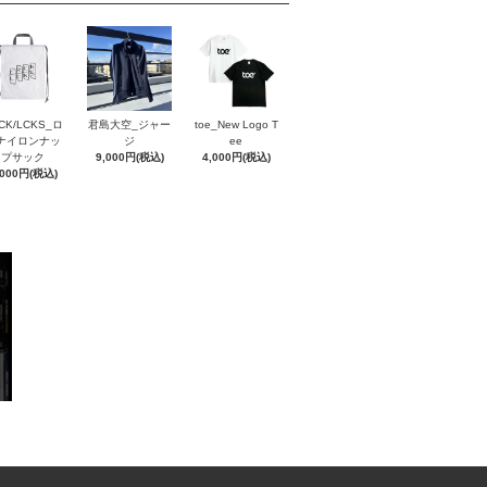
CK/LCKS_ロ
君島大空_ジャー
toe_New Logo T
ナイロンナッ
ジ
ee
プサック
9,000円(税込)
4,000円(税込)
,000円(税込)