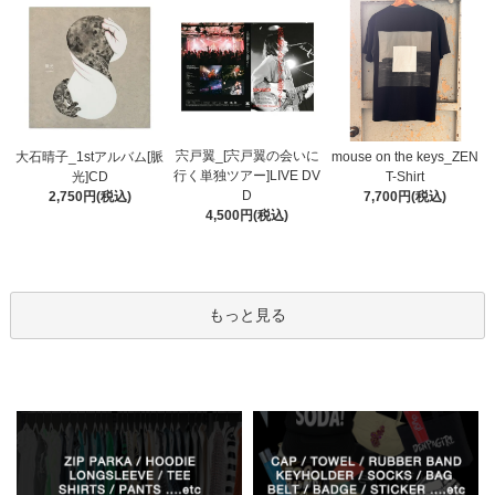
宍戸翼_[宍戸翼の会いに
大石晴子_1stアルバム[脈
mouse on the keys_ZEN
行く単独ツアー]LIVE DV
光]CD
T-Shirt
D
2,750円(税込)
7,700円(税込)
4,500円(税込)
もっと見る