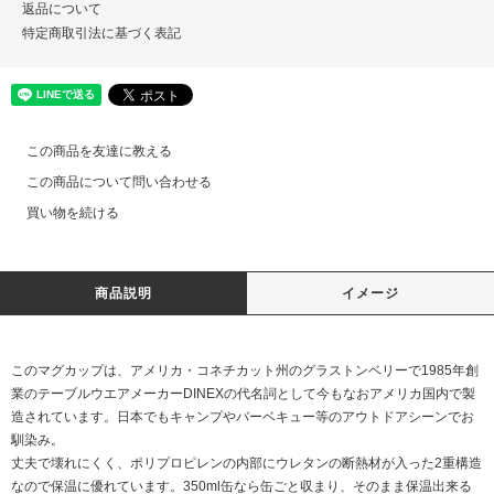
返品について
特定商取引法に基づく表記
この商品を友達に教える
この商品について問い合わせる
買い物を続ける
商品説明
イメージ
このマグカップは、アメリカ・コネチカット州のグラストンベリーで1985年創
業のテーブルウエアメーカーDINEXの代名詞として今もなおアメリカ国内で製
造されています。日本でもキャンプやバーベキュー等のアウトドアシーンでお
馴染み。
丈夫で壊れにくく、ポリプロピレンの内部にウレタンの断熱材が入った2重構造
なので保温に優れています。350ml缶なら缶ごと収まり、そのまま保温出来る