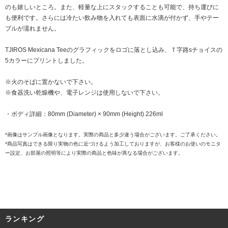
のも嬉しいところ。また、軽量な上にスタックすることも可能で、持ち運びに
も便利です。さらには冷たい飲み物を入れても表面に水滴が付かず、手やテー
ブルが濡れません。
TJIROS Mexicana Teeのグラフィックをロゴに落とし込み、Ｔ字路sチョイスの
5カラーにプリントしました。
※火のそばに置かないで下さい。
※食器洗い乾燥機や、電子レンジは使用しないで下さい。
・ボディ詳細：80mm (Diameter) × 90mm (Height) 226ml
*画像はサンプル画像となります。実際の商品と多少違う場合がございます。ご了承ください。
*商品写真はできる限り実物の色に近づけるよう加工しておりますが、お客様のお使いのモニタ
ー設定、お部屋の照明等により実際の商品と色味が異なる場合がございます。
ランキング