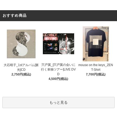
おすすめ商品
宍戸翼_[宍戸翼の会いに
大石晴子_1stアルバム[脈
mouse on the keys_ZEN
行く単独ツアー]LIVE DV
光]CD
T-Shirt
D
2,750円(税込)
7,700円(税込)
4,500円(税込)
もっと見る