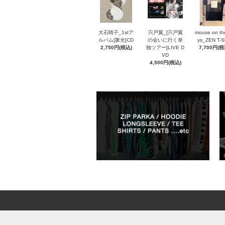
大石晴子_1stア
宍戸翼_[宍戸翼
mouse on th
ルバム[脈光]CD
の会いに行く単
ys_ZEN T-Sh
2,750円(税込)
独ツアー]LIVE D
7,700円(税
VD
4,500円(税込)