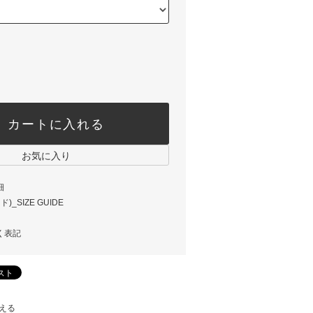
カートに入れる
お気に入り
細
_SIZE GUIDE
く表記
える