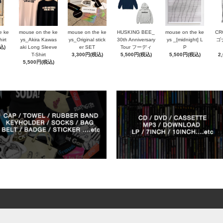
e ke
mouse on the ke
mouse on the ke
HUSKING BEE_
mouse on the ke
CR
irt
ys_Akira Kawas
ys_Original stick
30th Anniversary
ys _[midnight] L
ゴ
込)
aki Long Sleeve
er SET
Tour フーディ
P
T-Shirt
3,300円(税込)
5,500円(税込)
5,500円(税込)
2
5,500円(税込)