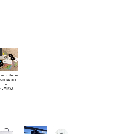
se on the ke
Original stick
er
440円(税込)