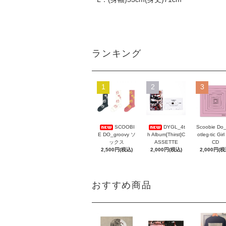
ランキング
1
2
3
Scoobie Do
SCOOBI
DYGL_4t
otleg-tic Girl
E DO_groovy ソ
h Album[Thirst]C
CD
ックス
ASSETTE
2,000円(税
2,500円(税込)
2,000円(税込)
おすすめ商品