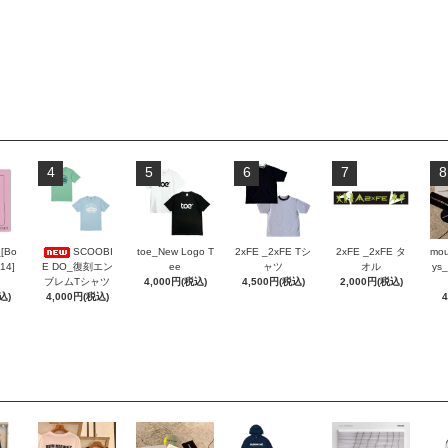
4
5
6
7
8
_[Bo
SCOOBI
toe_New Logo T
2xFE _2xFE Tシ
2xFE _2xFE タ
mou
 14]
E DO_復刻エン
ee
ャツ
オル
ys_
ブレムTシャツ
4,000円(税込)
4,500円(税込)
2,000円(税込)
込)
4,000円(税込)