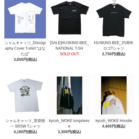
シャムキャッツ_Discogr
[SALE]HUSKING BEE_
HUSKING BEE_25周年
aphy Cover T-shirt "はな
NATIONAL T-SH
ロゴTシャツ
たば”
SOLD OUT
2,750円(税込)
3,850円(税込)
シャムキャッツ_菅原慎
kycoh_WOKE longsleev
kycoh_WOKE Hoodie
一 SRSW Tシャツ
e
4,400円(税込)
4,180円(税込)
3,300円(税込)