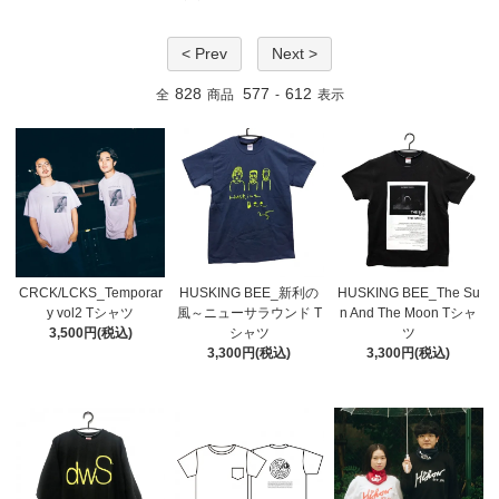
< Prev
Next >
828
577
612
全
商品
-
表示
CRCK/LCKS_Temporar
HUSKING BEE_新利の
HUSKING BEE_The Su
y vol2 Tシャツ
風～ニューサラウンド T
n And The Moon Tシャ
3,500円(税込)
シャツ
ツ
3,300円(税込)
3,300円(税込)