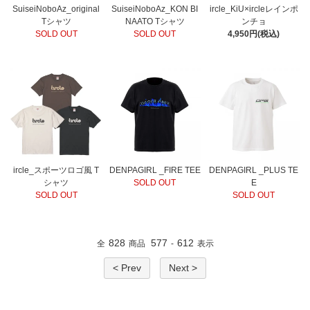
SuiseiNoboAz_original
SuiseiNoboAz_KON BI
ircle_KiU×ircleレインポ
Tシャツ
NAATO Tシャツ
ンチョ
SOLD OUT
SOLD OUT
4,950円(税込)
ircle_スポーツロゴ風 T
DENPAGIRL _FIRE TEE
DENPAGIRL _PLUS TE
シャツ
SOLD OUT
E
SOLD OUT
SOLD OUT
828
577
612
全
商品
-
表示
< Prev
Next >