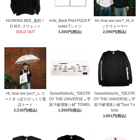
HUSKING BEE_復刻！
ircle_Back Print PIZZA P
Hi, how are you?_Hi,ネ
D.W.S. スウェット
ocket Tシャツ
ックウォーマー
SOLD OUT
3,300円(税込)
2,090円(税込)
Hi, how are you?_レコ
SuiseiNoboAz_"DESTR
SuiseiNoboAz_"DESTR
ードすっぽりびっくり電
OY THE UNIVERSE↔宇
OY THE UNIVERSE↔宇
話トート
宙ヲ破壊致シ候" TOWEL
宙ヲ破壊致シ候"Tour T-s
2,530円(税込)
1,500円(税込)
hirts
3,801円(税込)