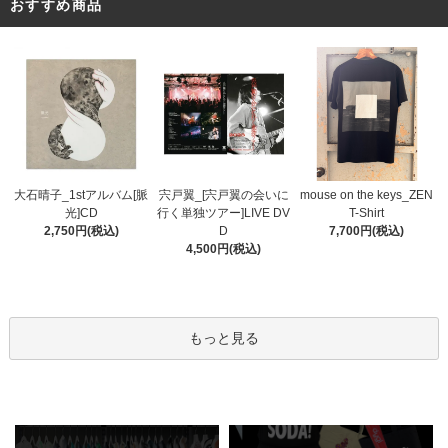
おすすめ商品
宍戸翼_[宍戸翼の会いに
大石晴子_1stアルバム[脈
mouse on the keys_ZEN
行く単独ツアー]LIVE DV
光]CD
T-Shirt
D
2,750円(税込)
7,700円(税込)
4,500円(税込)
もっと見る