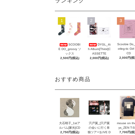
ランキング
1
2
3
Scoobie Do
SCOOBI
DYGL_4t
otleg-tic Girl
E DO_groovy ソ
h Album[Thirst]C
CD
ックス
ASSETTE
2,000円(税
2,500円(税込)
2,000円(税込)
おすすめ商品
大石晴子_1stア
宍戸翼_[宍戸翼
mouse on th
ルバム[脈光]CD
の会いに行く単
ys_ZEN T-Sh
2,750円(税込)
独ツアー]LIVE D
7,700円(税