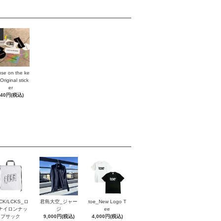
se on the ke
Original stick
er
440円(税込)
CK/LCKS_ロ
君島大空_ジャー
toe_New Logo T
ナイロンナッ
ジ
ee
プサック
9,000円(税込)
4,000円(税込)