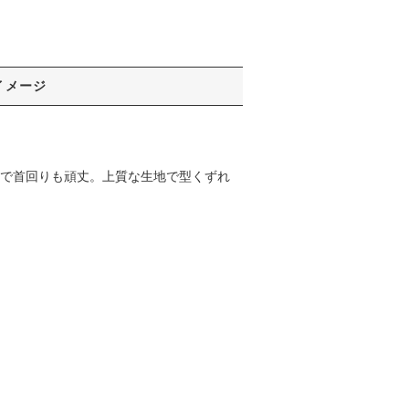
イメージ
スで首回りも頑丈。上質な生地で型くずれ