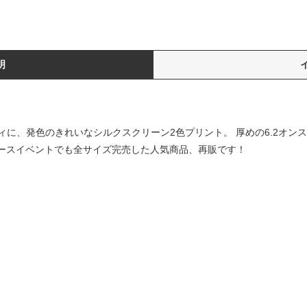
明
に、発色のきれいなシルクスクリーン2色プリント。 厚めの6.2オン
リリースイベントでも全サイズ完売した人気商品、再販です！