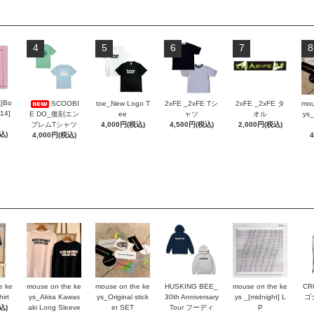
4
5
6
7
8
_[Bo
SCOOBI
toe_New Logo T
2xFE _2xFE Tシ
2xFE _2xFE タ
mou
 14]
E DO_復刻エン
ee
ャツ
オル
ys_
ブレムTシャツ
4,000円(税込)
4,500円(税込)
2,000円(税込)
込)
4,000円(税込)
e ke
mouse on the ke
mouse on the ke
HUSKING BEE_
mouse on the ke
CR
irt
ys_Akira Kawas
ys_Original stick
30th Anniversary
ys _[midnight] L
ゴ
込)
aki Long Sleeve
er SET
Tour フーディ
P