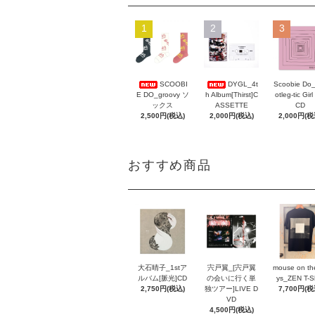
1
2
3
Scoobie Do
SCOOBI
DYGL_4t
otleg-tic Girl
E DO_groovy ソ
h Album[Thirst]C
CD
ックス
ASSETTE
2,000円(税
2,500円(税込)
2,000円(税込)
おすすめ商品
大石晴子_1stア
宍戸翼_[宍戸翼
mouse on th
ルバム[脈光]CD
の会いに行く単
ys_ZEN T-Sh
2,750円(税込)
独ツアー]LIVE D
7,700円(税
VD
4,500円(税込)