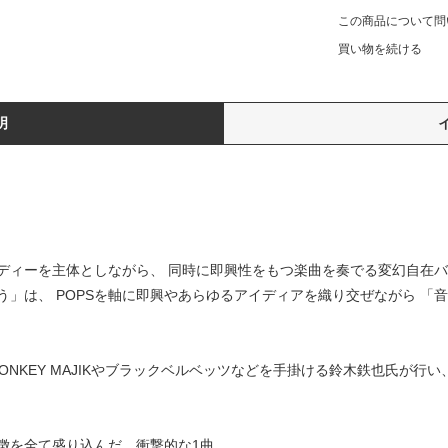
この商品について問
買い物を続ける
明
ィーを主体としながら、 同時に即興性をもつ楽曲を奏でる変幻自在バンドハ
」は、 POPSを軸に即興やあらゆるアイディアを織り交ぜながら 「
ONKEY MAJIKやブラックベルベッツなどを手掛ける鈴木鉄也氏が行
徴を全て盛り込んだ、衝撃的な1曲。