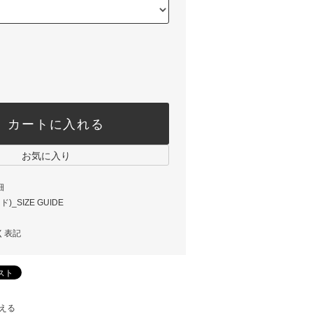
カートに入れる
お気に入り
細
_SIZE GUIDE
く表記
える