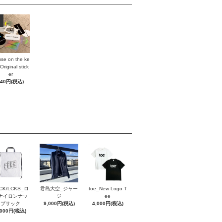
se on the ke
Original stick
er
440円(税込)
CK/LCKS_ロ
君島大空_ジャー
toe_New Logo T
ナイロンナッ
ジ
ee
プサック
9,000円(税込)
4,000円(税込)
,000円(税込)