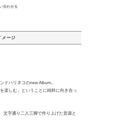
い合わせる
イメージ
リネコのnew Album。
音を楽しむ」ということに純粋に向き合っ
い、 文字通り二人三脚で作り上げた音源と