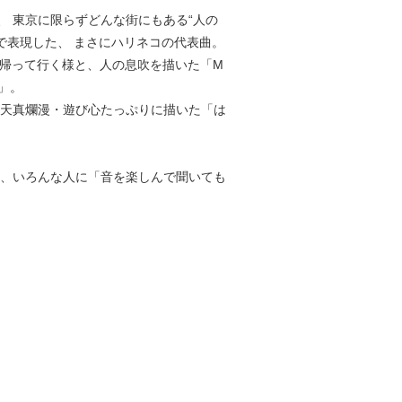
、 東京に限らずどんな街にもある“人の
トで表現した、 まさにハリネコの代表曲。
へ帰って行く様と、人の息吹を描いた「M
と」。
を天真爛漫・遊び心たっぷりに描いた「は
い、いろんな人に「音を楽しんで聞いても