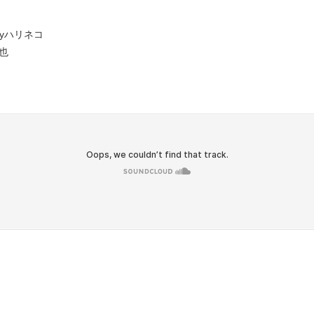
e byハリネコ
鉄也