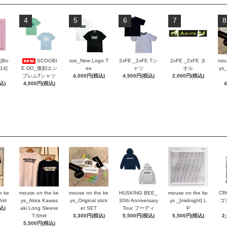
4
5
6
7
8
_[Bo
SCOOBI
toe_New Logo T
2xFE _2xFE Tシ
2xFE _2xFE タ
mou
 14]
E DO_復刻エン
ee
ャツ
オル
ys_
ブレムTシャツ
4,000円(税込)
4,500円(税込)
2,000円(税込)
込)
4,000円(税込)
e ke
mouse on the ke
mouse on the ke
HUSKING BEE_
mouse on the ke
CR
irt
ys_Akira Kawas
ys_Original stick
30th Anniversary
ys _[midnight] L
ゴ
込)
aki Long Sleeve
er SET
Tour フーディ
P
T-Shirt
3,300円(税込)
5,500円(税込)
5,500円(税込)
2
5,500円(税込)