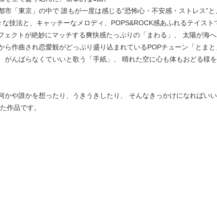
市「東京」の中で 誰もが一度は感じる“恐怖心・不安感・ストレス”と
々な技法と、キャッチーなメロディ、POPS&ROCK感あふれるテイス
エフェクトが絶妙にマッチする爽快感たっぷりの「まわる」、 太陽が海
マト好きから作曲され恋愛観がどっぷり盛り込まれているPOPチューン「とま
、がんばらなくていいと歌う「手紙」、 晴れた空に心も体もおどる様
何かや誰かを想ったり、うきうきしたり、 そんなきっかけになればい
れた作品です。