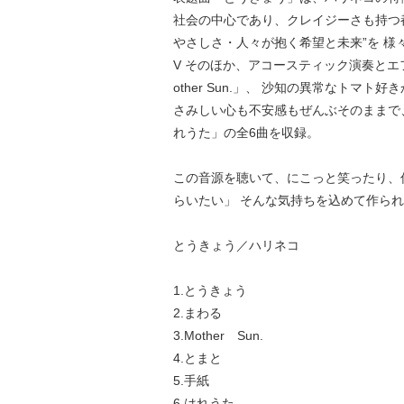
社会の中心であり、クレイジーさも持つ都
やさしさ・人々が抱く希望と未来”を 様
V そのほか、アコースティック演奏と
other Sun.」、 沙知の異常なト
さみしい心も不安感もぜんぶそのままで
れうた」の全6曲を収録。
この音源を聴いて、にこっと笑ったり、
らいたい」 そんな気持ちを込めて作ら
とうきょう／ハリネコ
1.とうきょう
2.まわる
3.Mother Sun.
4.とまと
5.手紙
6.はれうた