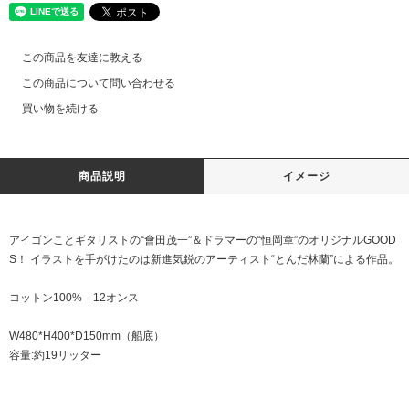
この商品を友達に教える
この商品について問い合わせる
買い物を続ける
商品説明
イメージ
アイゴンことギタリストの“會田茂一”＆ドラマーの“恒岡章”のオリジナルGOOD
S！ イラストを手がけたのは新進気鋭のアーティスト“とんだ林蘭”による作品。
コットン100% 12オンス
W480*H400*D150mm（船底）
容量:約19リッター