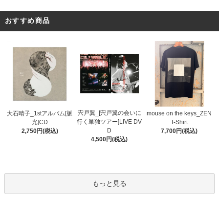
おすすめ商品
宍戸翼_[宍戸翼の会いに
大石晴子_1stアルバム[脈
mouse on the keys_ZEN
行く単独ツアー]LIVE DV
光]CD
T-Shirt
D
2,750円(税込)
7,700円(税込)
4,500円(税込)
もっと見る