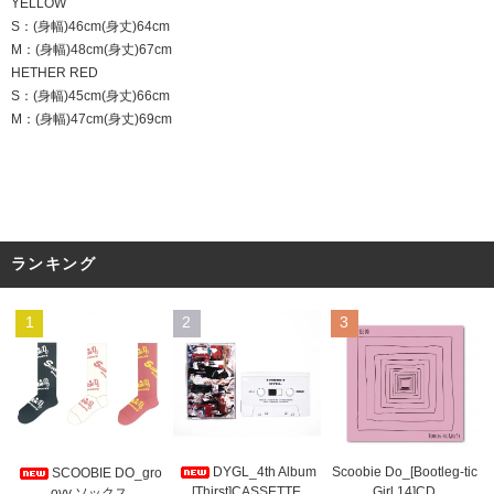
YELLOW
S：(身幅)46cm(身丈)64cm
M：(身幅)48cm(身丈)67cm
HETHER RED
S：(身幅)45cm(身丈)66cm
M：(身幅)47cm(身丈)69cm
ランキング
1
2
3
DYGL_4th Album
Scoobie Do_[Bootleg-tic
SCOOBIE DO_gro
[Thirst]CASSETTE
Girl 14]CD
ovy ソックス