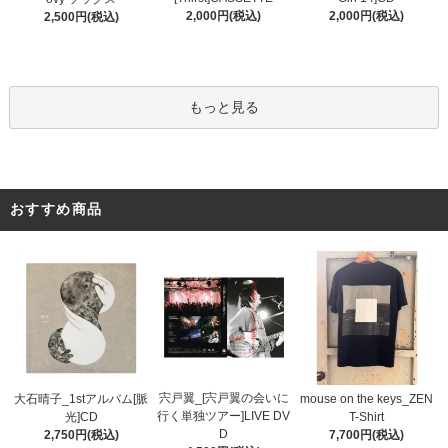
2,000円(税込)
2,000円(税込)
2,500円(税込)
もっと見る
おすすめ商品
宍戸翼_[宍戸翼の会いに
大石晴子_1stアルバム[脈
mouse on the keys_ZEN
行く単独ツアー]LIVE DV
光]CD
T-Shirt
D
2,750円(税込)
7,700円(税込)