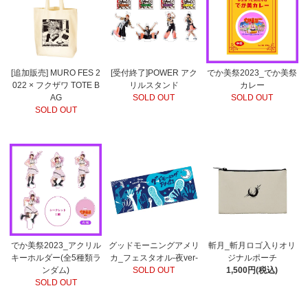
[追加販売] MURO FES 2
[受付終了]POWER アク
でか美祭2023_でか美祭
022 × フクザワ TOTE B
リルスタンド
カレー
AG
SOLD OUT
SOLD OUT
SOLD OUT
でか美祭2023_アクリル
グッドモーニングアメリ
斬月_斬月ロゴ入りオリ
キーホルダー(全5種類ラ
カ_フェスタオル-夜ver-
ジナルポーチ
ンダム)
SOLD OUT
1,500円(税込)
SOLD OUT