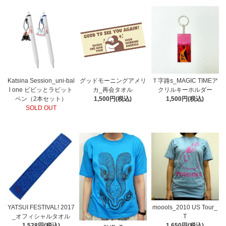
Katsina Session_uni-bal
グッドモーニングアメリ
Ｔ字路s_MAGIC TIMEア
l one ビビッとラビット
カ_再会タオル
クリルキーホルダー
ペン（2本セット）
1,500円(税込)
1,500円(税込)
SOLD OUT
YATSUI FESTIVAL! 2017
moools_2010 US Tour_
_オフィシャルタオル
T
1,528円(税込)
1,650円(税込)