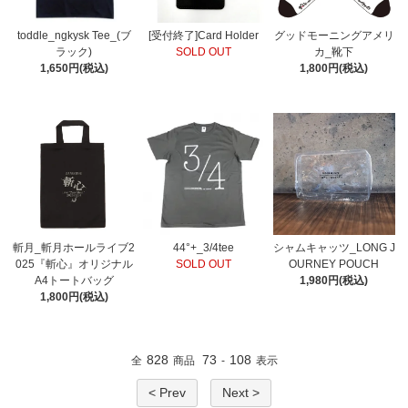
toddle_ngkysk Tee_(ブ
[受付終了]Card Holder
グッドモーニングアメリ
ラック)
SOLD OUT
カ_靴下
1,650円(税込)
1,800円(税込)
斬月_斬月ホールライブ2
44°+_3/4tee
シャムキャッツ_LONG J
025『斬心』オリジナル
SOLD OUT
OURNEY POUCH
A4トートバッグ
1,980円(税込)
1,800円(税込)
828
73
108
全
商品
-
表示
< Prev
Next >