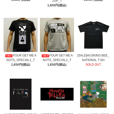
2UP_T
1,650円(税込)
FOUR GET ME A
FOUR GET ME A
[SALE]HUSKING BEE_
NOTS_SPECIAL1_T
NOTS_SPECIAL2_T
NATIONAL T-SH
1,650円(税込)
1,650円(税込)
SOLD OUT