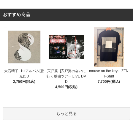
おすすめ商品
宍戸翼_[宍戸翼の会いに
大石晴子_1stアルバム[脈
mouse on the keys_ZEN
行く単独ツアー]LIVE DV
光]CD
T-Shirt
D
2,750円(税込)
7,700円(税込)
4,500円(税込)
もっと見る