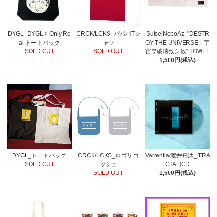
DYGL_DYGL × Only Re
CRCK/LCKS_パパパTシ
SuiseiNoboAz_"DESTR
al トートバック
ャツ
OY THE UNIVERSE↔宇
SOLD OUT
SOLD OUT
宙ヲ破壊致シ候" TOWEL
1,500円(税込)
DYGL_トートバッグ
CRCK/LCKS_ロゴサコ
Varrentia/渡井翔汰_[FRA
SOLD OUT
ッシュ
CTAL]CD
SOLD OUT
1,500円(税込)