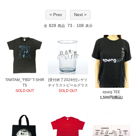
< Prev
Next >
828
73
108
全
商品
-
表示
TAMTAM_"FBD" T-SHIR
[受付終了2024付]シゲイ
TS
チイラストビールグラス
SOLD OUT
SOLD OUT
eparg TEE
1,500円(税込)