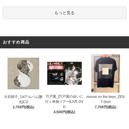
もっと見る
おすすめ商品
宍戸翼_[宍戸翼の会いに
大石晴子_1stアルバム[脈
mouse on the keys_ZEN
行く単独ツアー]LIVE DV
光]CD
T-Shirt
D
2,750円(税込)
7,700円(税込)
4,500円(税込)