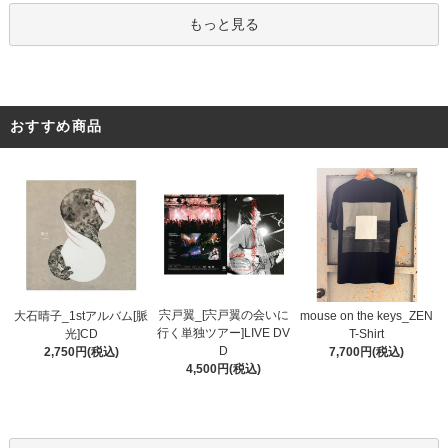
もっと見る
おすすめ商品
宍戸翼_[宍戸翼の会いに
大石晴子_1stアルバム[脈
mouse on the keys_ZEN
行く単独ツアー]LIVE DV
光]CD
T-Shirt
D
2,750円(税込)
7,700円(税込)
4,500円(税込)