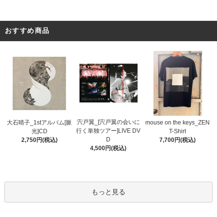
おすすめ商品
宍戸翼_[宍戸翼の会いに
大石晴子_1stアルバム[脈
mouse on the keys_ZEN
行く単独ツアー]LIVE DV
光]CD
T-Shirt
D
2,750円(税込)
7,700円(税込)
4,500円(税込)
もっと見る