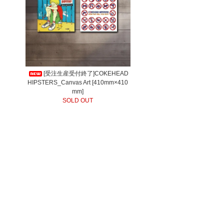
[受注生産受付終了]COKEHEAD
HIPSTERS_Canvas Art [410mm×410
mm]
SOLD OUT