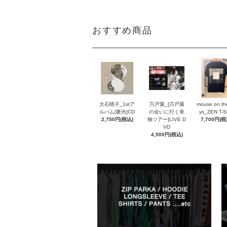
おすすめ商品
大石晴子_1stア
宍戸翼_[宍戸翼
mouse on th
ルバム[脈光]CD
の会いに行く単
ys_ZEN T-Sh
2,750円(税込)
独ツアー]LIVE D
7,700円(税
VD
4,500円(税込)