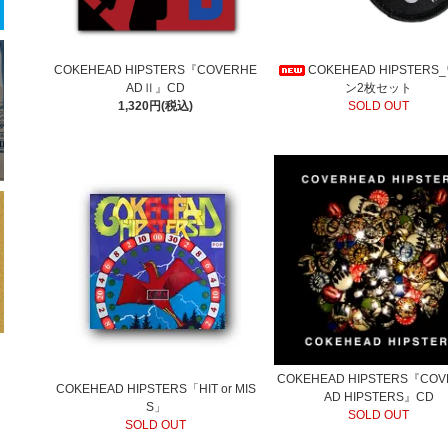
COKEHEAD HIPSTERS『COVERHE
COKEHEAD HIPSTER
ADⅡ』CD
ン2枚セット
1,320円(税込)
SOLD OUT
COKEHEAD HIPSTERS『CO
COKEHEAD HIPSTERS「HIT or MIS
AD HIPSTERS』CD
S」
SOLD OUT
SOLD OUT