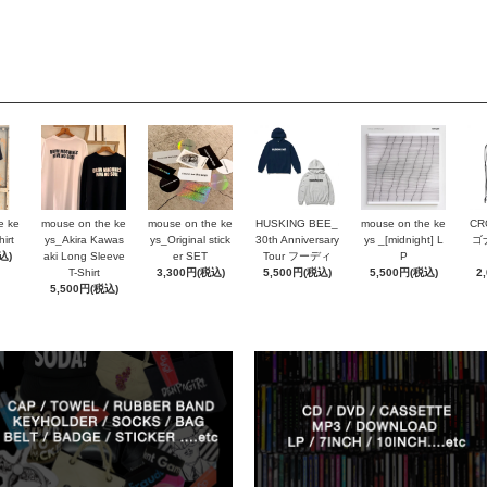
e ke
mouse on the ke
mouse on the ke
HUSKING BEE_
mouse on the ke
CR
irt
ys_Akira Kawas
ys_Original stick
30th Anniversary
ys _[midnight] L
ゴ
込)
aki Long Sleeve
er SET
Tour フーディ
P
T-Shirt
3,300円(税込)
5,500円(税込)
5,500円(税込)
2
5,500円(税込)