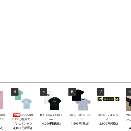
4
5
6
7
8
_[Bo
SCOOBI
toe_New Logo T
2xFE _2xFE Tシ
2xFE _2xFE タ
mou
 14]
E DO_復刻エン
ee
ャツ
オル
ys_
ブレムTシャツ
4,000円(税込)
4,500円(税込)
2,000円(税込)
込)
4,000円(税込)