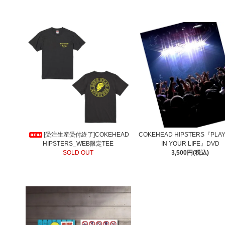
[受注生産受付終了]COKEHEAD
COKEHEAD HIPSTERS『PLA
HIPSTERS_WEB限定TEE
IN YOUR LIFE』DVD
SOLD OUT
3,500円(税込)