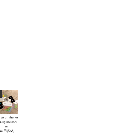
se on the ke
Original stick
er
440円(税込)