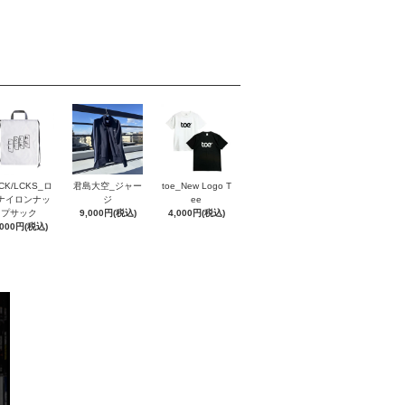
CK/LCKS_ロ
君島大空_ジャー
toe_New Logo T
ナイロンナッ
ジ
ee
プサック
9,000円(税込)
4,000円(税込)
,000円(税込)