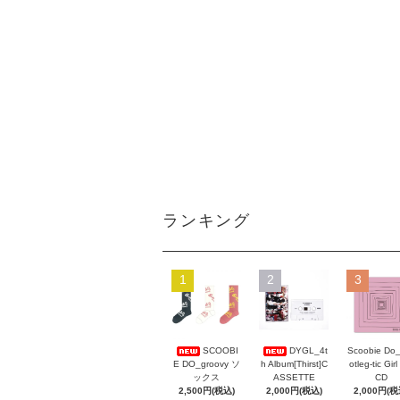
ランキング
1
2
3
Scoobie Do
SCOOBI
DYGL_4t
otleg-tic Girl
E DO_groovy ソ
h Album[Thirst]C
CD
ックス
ASSETTE
2,000円(税
2,500円(税込)
2,000円(税込)