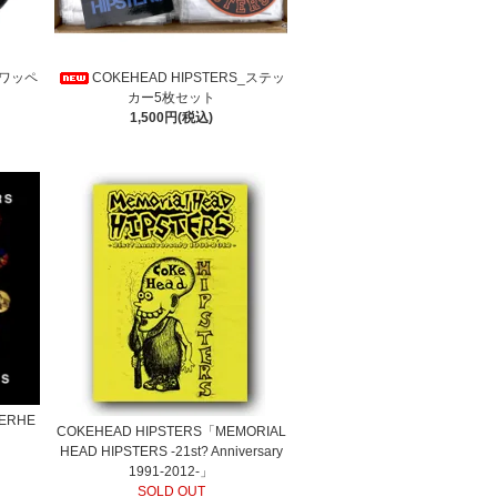
S_ワッペ
COKEHEAD HIPSTERS_ステッ
カー5枚セット
1,500円(税込)
VERHE
COKEHEAD HIPSTERS「MEMORIAL
HEAD HIPSTERS -21st? Anniversary
1991‐2012-」
SOLD OUT