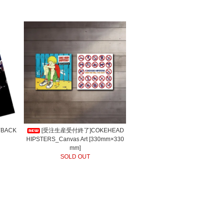
YBACK
[受注生産受付終了]COKEHEAD
HIPSTERS_Canvas Art [330mm×330
mm]
SOLD OUT