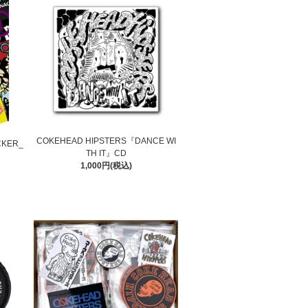
COKEHEAD HIPSTERS『DANCE WI
CKER_
TH IT』CD
1,000円(税込)