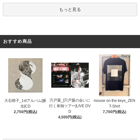
もっと見る
おすすめ商品
宍戸翼_[宍戸翼の会いに
大石晴子_1stアルバム[脈
mouse on the keys_ZEN
行く単独ツアー]LIVE DV
光]CD
T-Shirt
D
2,750円(税込)
7,700円(税込)
4,500円(税込)