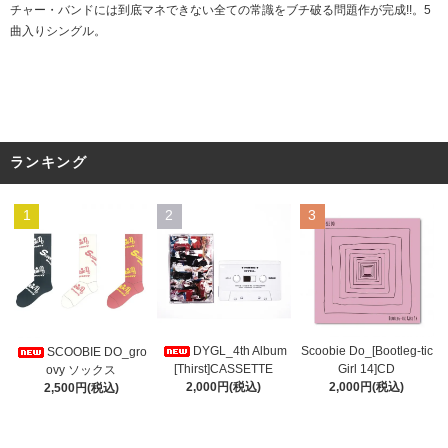
チャー・バンドには到底マネできない全ての常識をブチ破る問題作が完成!!。5
曲入りシングル。
ランキング
1
2
3
DYGL_4th Album
Scoobie Do_[Bootleg-tic
SCOOBIE DO_gro
[Thirst]CASSETTE
Girl 14]CD
ovy ソックス
2,000円(税込)
2,000円(税込)
2,500円(税込)