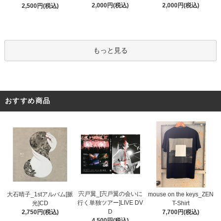
2,000円(税込)
2,000円(税込)
2,500円(税込)
もっと見る
おすすめ商品
宍戸翼_[宍戸翼の会いに
大石晴子_1stアルバム[脈
mouse on the keys_ZEN
行く単独ツアー]LIVE DV
光]CD
T-Shirt
D
2,750円(税込)
7,700円(税込)
4,500円(税込)