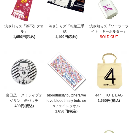
渋さ知らズ「渋不知タオ
渋さ知らズ「転輪王手
渋さ知らズ「ソーラーラ
ル」
拭」
イト・キーホルダー」
1,650円(税込)
1,100円(税込)
SOLD OUT
會田茂一 ストライプオ
bloodthirsty butchers/we
44°+_TOTE BAG
ジサン 缶バッチ
love bloodthirsty butcher
1,650円(税込)
499円(税込)
sフェイスタオル
1,650円(税込)