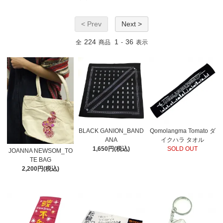
< Prev
Next >
224
1
36
全
商品
-
表示
BLACK GANION_BAND
Qomolangma Tomato ダ
ANA
イクハラ タオル
1,650円(税込)
SOLD OUT
JOANNA NEWSOM_TO
TE BAG
2,200円(税込)