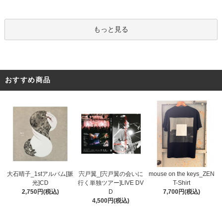
もっと見る
おすすめ商品
宍戸翼_[宍戸翼の会いに
大石晴子_1stアルバム[脈
mouse on the keys_ZEN
行く単独ツアー]LIVE DV
光]CD
T-Shirt
D
2,750円(税込)
7,700円(税込)
4,500円(税込)