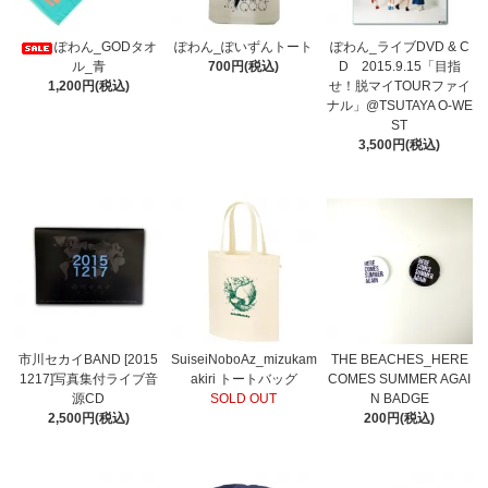
ぽわん_GODタオ
ぽわん_ぽいずんトート
ぽわん_ライブDVD & C
ル_青
700円(税込)
D 2015.9.15「目指
1,200円(税込)
せ！脱マイTOURファイ
ナル」@TSUTAYA O-WE
ST
3,500円(税込)
市川セカイBAND [2015
SuiseiNoboAz_mizukam
THE BEACHES_HERE
1217]写真集付ライブ音
akiri トートバッグ
COMES SUMMER AGAI
源CD
SOLD OUT
N BADGE
2,500円(税込)
200円(税込)