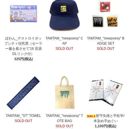
ぽわん_デストロイポッ
TAMTAM_"newpoesy" C
TAMTAM_"newpoesy" B
プシティ住民票（セーラ
AP
ADGE SET
ー服を着させて'16 音源
SOLD OUT
SOLD OUT
DLリンク付）
325円(税込)
TAMTAM_"ST" TOWEL
TAMTAM_"newpoesy" T
射守矢雄と平松学/
SOLD OUT
OTE BAG
本染め手ぬぐい
SOLD OUT
1,100円(税込)