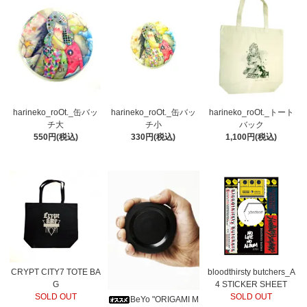
harineko_roOt._缶バッ
harineko_roOt._缶バッ
harineko_roOt._トート
チ大
チ小
バック
550円(税込)
330円(税込)
1,100円(税込)
CRYPT CITY7 TOTE BA
bloodthirsty butchers_A
G
4 STICKER SHEET
SOLD OUT
SOLD OUT
BeYo "ORIGAMI M