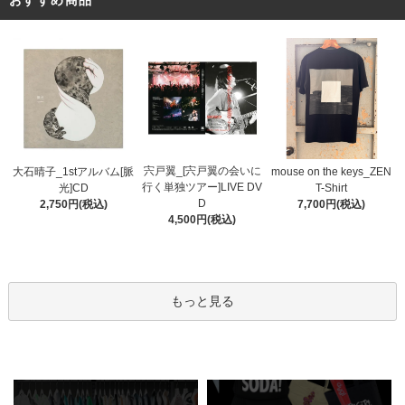
宍戸翼_[宍戸翼の会いに
大石晴子_1stアルバム[脈
mouse on the keys_ZEN
行く単独ツアー]LIVE DV
光]CD
T-Shirt
D
2,750円(税込)
7,700円(税込)
4,500円(税込)
もっと見る