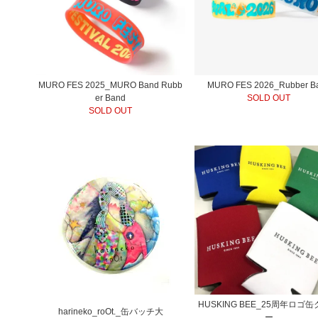
MURO FES 2025_MURO Band Rubb
MURO FES 2026_Rubber B
er Band
SOLD OUT
SOLD OUT
HUSKING BEE_25周年ロゴ
harineko_roOt._缶バッチ大
ー