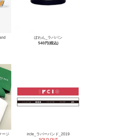
and
ぽわん_ラババン
540円(税込)
缶クージ
ircle_ラバーバンド_2019
SOLD OUT