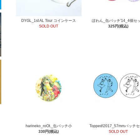
DYGL_1st AL Tour コインケース
ぽわん_缶バッチ'14_4個セ
SOLD OUT
325円(税込)
harineko_roOt._缶バッチ小
Topped!2017_57mmバッチ
330円(税込)
SOLD OUT