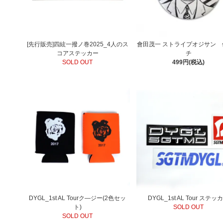
[先行販売]四絃一撥ノ巻2025_4人のス
會田茂一 ストライプオジサン 
コアステッカー
チ
SOLD OUT
499円(税込)
DYGL_1st AL Tourク―ジー(2色セッ
DYGL_1st AL Tour ステッ
ト)
SOLD OUT
SOLD OUT