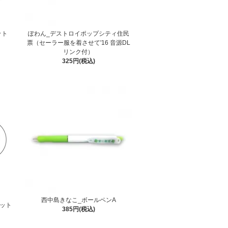
ット
ぽわん_デストロイポップシティ住民
票（セーラー服を着させて'16 音源DL
リンク付）
325円(税込)
西中島きなこ_ボールペンA
セット
385円(税込)