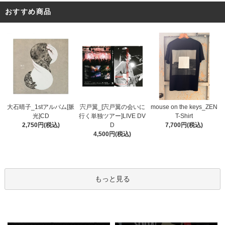
おすすめ商品
宍戸翼_[宍戸翼の会いに
大石晴子_1stアルバム[脈
mouse on the keys_ZEN
行く単独ツアー]LIVE DV
光]CD
T-Shirt
D
2,750円(税込)
7,700円(税込)
4,500円(税込)
もっと見る