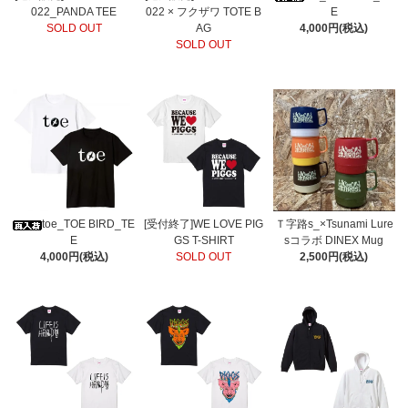
022_PANDA TEE
022 × フクザワ TOTE B
E
SOLD OUT
AG
4,000円(税込)
SOLD OUT
Ｔ字路s_×Tsunami Lure
toe_TOE BIRD_TE
[受付終了]WE LOVE PIG
sコラボ DINEX Mug
E
GS T-SHIRT
2,500円(税込)
4,000円(税込)
SOLD OUT