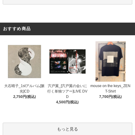
おすすめ商品
宍戸翼_[宍戸翼の会いに
大石晴子_1stアルバム[脈
mouse on the keys_ZEN
行く単独ツアー]LIVE DV
光]CD
T-Shirt
D
2,750円(税込)
7,700円(税込)
4,500円(税込)
もっと見る