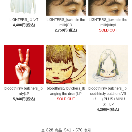
LIGHTERS_ロンT
LIGHTERS_[swim in the
LIGHTERS_[swim in the
4,400円(税込)
milk]CD
milk]Vinyl
2,750円(税込)
SOLD OUT
bloodthirsty butchers_[bi
bloodthirsty butchers_[b
bloodthirsty butchers_[bl
rdy]LP
anging the drum]LP
oodthirsty butchers VS
5,940円(税込)
SOLD OUT
＋/ －｛PLUS / MINU
S｝]LP
4,290円(税込)
828
541
576
全
商品
-
表示