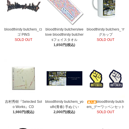
bloodthirsty butchers_ロ
bloodthirsty butchers/we
bloodthirsty butchers_マ
ゴ PINS
love bloodthirsty butcher
グカップ
SOLD OUT
sフェイスタオル
SOLD OUT
1,650円(税込)
吉村秀樹『Selected Sol
bloodthirsty butchers_yo
bloodthirsty butch
o Works』CD
uth(青春) 手ぬぐい
ers_グーワッペンセット
1,980円(税込)
2,000円(税込)
SOLD OUT