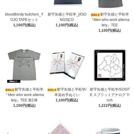
bloodthirsty butchers_Y
射守矢雄と平松学_[4SO
射守矢雄と平松学
OJO TAPEセット
NGS]CD
『Men who work alterna
1,100円(税込)
1,100円(税込)
tely』TEE
1,100円(税込)
射守矢雄と平松学
射守矢雄と平松学/
射守矢雄と平松学/SOSIT
『Men who work alterna
本染め手ぬぐい
E スプリットアナログ 7i
tely』TEE 第2弾
1,100円(税込)
nch
1,100円(税込)
1,222円(税込)