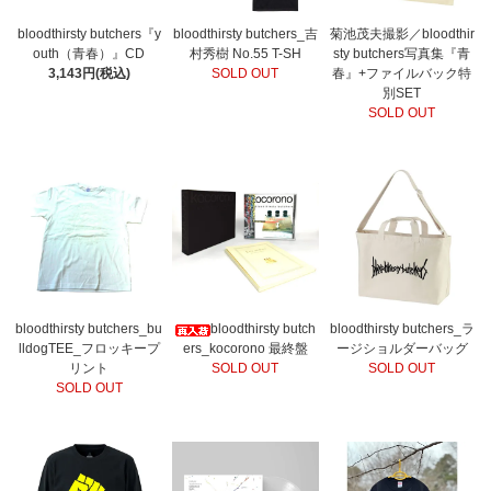
bloodthirsty butchers『y
bloodthirsty butchers_吉
菊池茂夫撮影／bloodthir
outh（青春）』CD
村秀樹 No.55 T-SH
sty butchers写真集『青
3,143円(税込)
SOLD OUT
春』+ファイルバック特
別SET
SOLD OUT
bloodthirsty butchers_bu
bloodthirsty butch
bloodthirsty butchers_ラ
lldogTEE_フロッキープ
ers_kocorono 最終盤
ージショルダーバッグ
リント
SOLD OUT
SOLD OUT
SOLD OUT