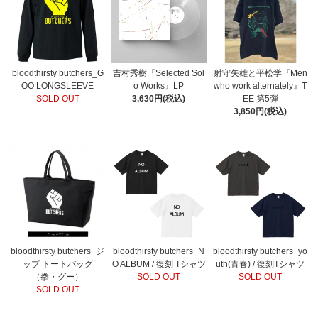
bloodthirsty butchers_G
吉村秀樹『Selected Sol
射守矢雄と平松学『Men
OO LONGSLEEVE
o Works』LP
who work alternately』T
SOLD OUT
3,630円(税込)
EE 第5弾
3,850円(税込)
bloodthirsty butchers_ジ
bloodthirsty butchers_N
bloodthirsty butchers_yo
ップ トートバッグ
O ALBUM / 復刻 Tシャツ
uth(青春) / 復刻Tシャツ
（拳・グー）
SOLD OUT
SOLD OUT
SOLD OUT