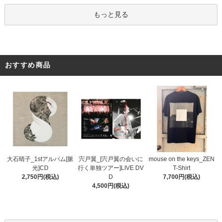
もっと見る
おすすめ商品
宍戸翼_[宍戸翼の会いに
大石晴子_1stアルバム[脈
mouse on the keys_ZEN
行く単独ツアー]LIVE DV
光]CD
T-Shirt
D
2,750円(税込)
7,700円(税込)
4,500円(税込)