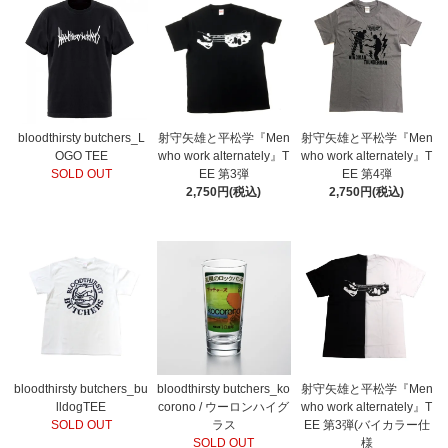
bloodthirsty butchers_L
射守矢雄と平松学『Men
射守矢雄と平松学『Men
OGO TEE
who work alternately』T
who work alternately』T
SOLD OUT
EE 第3弾
EE 第4弾
2,750円(税込)
2,750円(税込)
bloodthirsty butchers_bu
bloodthirsty butchers_ko
射守矢雄と平松学『Men
lldogTEE
corono / ウーロンハイグ
who work alternately』T
SOLD OUT
ラス
EE 第3弾(バイカラー仕
SOLD OUT
様