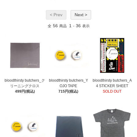
< Prev
Next >
56
1
36
全
商品
-
表示
bloodthirsty butchers_ク
bloodthirsty butchers_Y
bloodthirsty butchers_A
リーニングクロス
OJO TAPE
4 STICKER SHEET
499円(税込)
715円(税込)
SOLD OUT