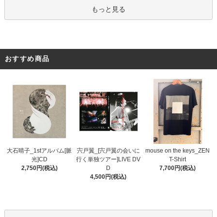
もっと見る
おすすめ商品
宍戸翼_[宍戸翼の会いに
大石晴子_1stアルバム[脈
mouse on the keys_ZEN
行く単独ツアー]LIVE DV
光]CD
T-Shirt
D
2,750円(税込)
7,700円(税込)
4,500円(税込)