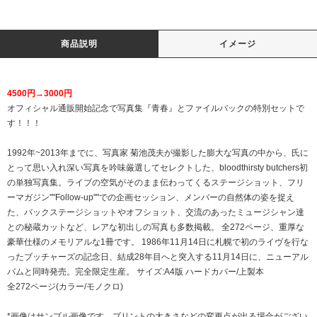
商品説明
イメージ
4500円→3000円
オフィシャル通販開始記念で写真集『青春』とファイルバックの特別セットで
す！！！
1992年~2013年までに、写真家 菊池茂夫が撮影した膨大な写真の中から、氏に
とって思い入れ深い写真を吟味厳選してセレクトした、bloodthirsty butchers初
の単独写真集。ライブの空気がそのまま伝わってくるステージショット、フリ
ーマガジン""Follow-up""での企画セッション、メンバーの自然体の姿を捉え
た、バックステージショットやオフショット、交流のあったミュージシャン達
との秘蔵カットなど、レアな初出しの写真も多数掲載。 全272ページ、重厚な
豪華仕様のメモリアルな1冊です。 1986年11月14日に札幌で初のライヴを行な
ったブッチャーズの記念日、結成28年目へと突入する11月14日に、ニューアル
バムと同時発売。完全限定生産。 サイズ:A4版 ハードカバー/上製本
全272ページ(カラー/モノクロ)
*画像はサンプル画像です。プリントの大きさなどの変更点が出る場合がござい