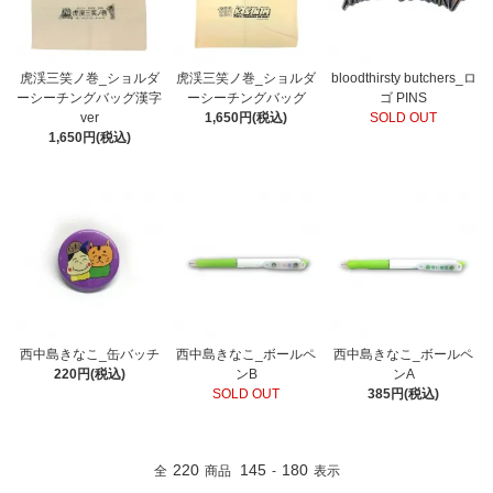
虎渓三笑ノ巻_ショルダ
虎渓三笑ノ巻_ショルダ
bloodthirsty butchers_ロ
ーシーチングバッグ漢字
ーシーチングバッグ
ゴ PINS
ver
1,650円(税込)
SOLD OUT
1,650円(税込)
西中島きなこ_缶バッチ
西中島きなこ_ボールペ
西中島きなこ_ボールペ
220円(税込)
ンB
ンA
SOLD OUT
385円(税込)
220
145
180
全
商品
-
表示