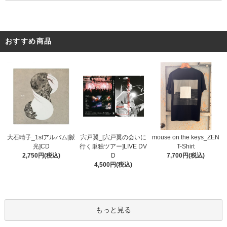
おすすめ商品
宍戸翼_[宍戸翼の会いに
大石晴子_1stアルバム[脈
mouse on the keys_ZEN
行く単独ツアー]LIVE DV
光]CD
T-Shirt
D
2,750円(税込)
7,700円(税込)
4,500円(税込)
もっと見る