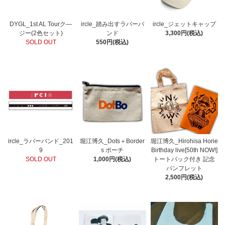
DYGL_1st AL Tourク―
ircle_踏み出すラバーバ
ircle_ジェットキャップ
ジー(2色セット)
ンド
3,300円(税込)
SOLD OUT
550円(税込)
ircle_ラバーバンド_201
堀江博久_Dots＋Border
堀江博久_Hirohisa Horie
9
s ポーチ
Birthday live[50th NOW!]
SOLD OUT
1,000円(税込)
トートバック付き 記念
パンフレット
2,500円(税込)