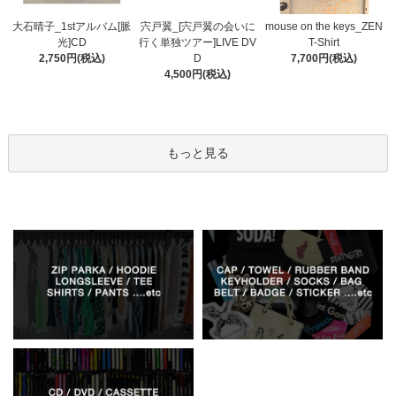
宍戸翼_[宍戸翼の会いに
大石晴子_1stアルバム[脈
mouse on the keys_ZEN
行く単独ツアー]LIVE DV
光]CD
T-Shirt
D
2,750円(税込)
7,700円(税込)
4,500円(税込)
もっと見る