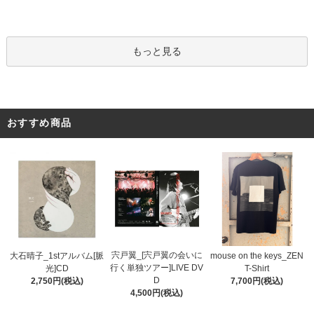
もっと見る
おすすめ商品
宍戸翼_[宍戸翼の会いに
大石晴子_1stアルバム[脈
mouse on the keys_ZEN
行く単独ツアー]LIVE DV
光]CD
T-Shirt
D
2,750円(税込)
7,700円(税込)
4,500円(税込)