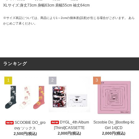
XLサイズ:身丈73cm 身幅63cm 肩幅55cm 袖丈64cm
※サイズ表記については、商品により1～2cmの個体差(誤差)が生じる場合がございます。 あら
かじめご了承ください。
ランキング
1
2
3
DYGL_4th Album
Scoobie Do_[Bootleg-tic
SCOOBIE DO_gro
[Thirst]CASSETTE
Girl 14]CD
ovy ソックス
2,000円(税込)
2,000円(税込)
2,500円(税込)