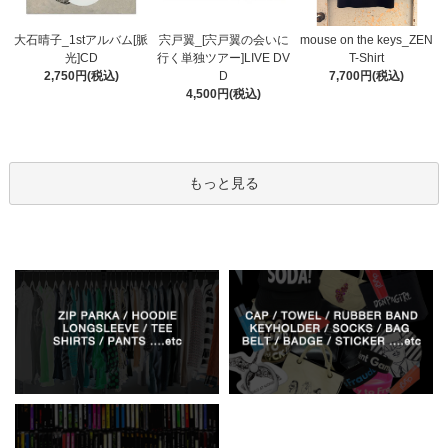
宍戸翼_[宍戸翼の会いに
大石晴子_1stアルバム[脈
mouse on the keys_ZEN
行く単独ツアー]LIVE DV
光]CD
T-Shirt
D
2,750円(税込)
7,700円(税込)
4,500円(税込)
もっと見る