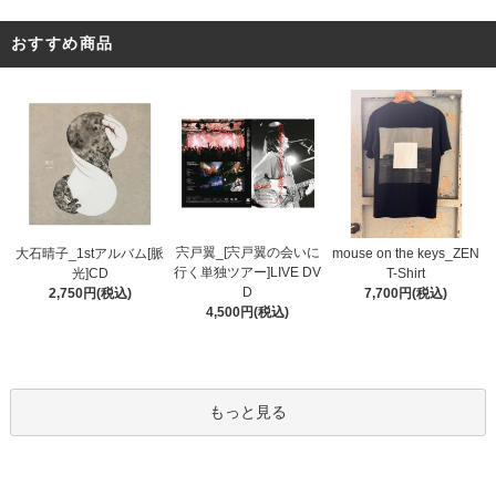
おすすめ商品
宍戸翼_[宍戸翼の会いに
大石晴子_1stアルバム[脈
mouse on the keys_ZEN
行く単独ツアー]LIVE DV
光]CD
T-Shirt
D
2,750円(税込)
7,700円(税込)
4,500円(税込)
もっと見る