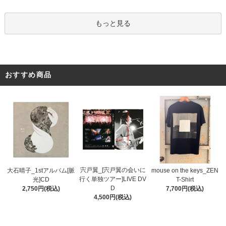
もっと見る
おすすめ商品
宍戸翼_[宍戸翼の会いに
大石晴子_1stアルバム[脈
mouse on the keys_ZEN
行く単独ツアー]LIVE DV
光]CD
T-Shirt
D
2,750円(税込)
7,700円(税込)
4,500円(税込)