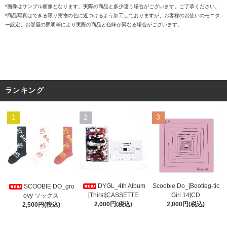
*画像はサンプル画像となります。実際の商品と多少違う場合がございます。ご了承ください。
*商品写真はできる限り実物の色に近づけるよう加工しておりますが、お客様のお使いのモニタ
ー設定、お部屋の照明等により実際の商品と色味が異なる場合がございます。
ランキング
1
2
3
DYGL_4th Album
Scoobie Do_[Bootleg-tic
SCOOBIE DO_gro
[Thirst]CASSETTE
Girl 14]CD
ovy ソックス
2,000円(税込)
2,000円(税込)
2,500円(税込)