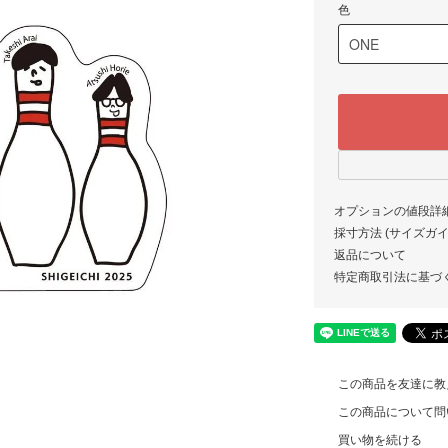
色
オプションの値段詳
採寸方法 (サイズガイド)
返品について
特定商取引法に基づ
この商品を友達に教
この商品について問
買い物を続ける