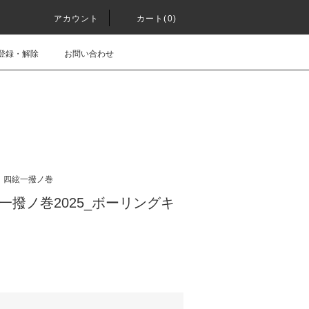
アカウント
カート(0)
登録・解除
お問い合わせ
四絃一撥ノ巻
絃一撥ノ巻2025_ボーリングキ