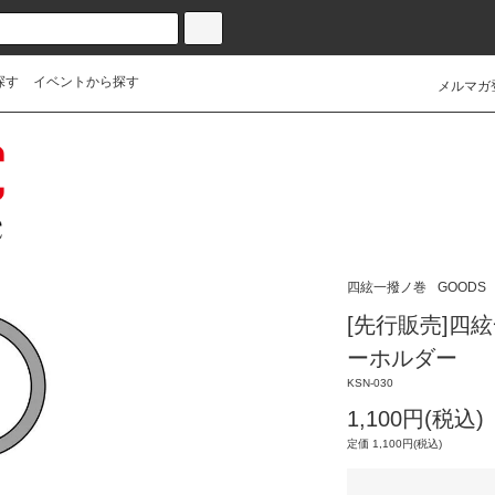
探す
イベントから探す
メルマガ
四絃一撥ノ巻
GOODS
[先行販売]四
ーホルダー
KSN-030
1,100円(税込)
定価 1,100円(税込)