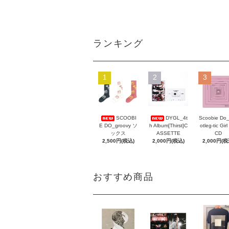
ランキング
1
2
3
Scoobie Do
SCOOBI
DYGL_4t
otleg-tic Girl
E DO_groovy ソ
h Album[Thirst]C
CD
ックス
ASSETTE
2,000円(税
2,500円(税込)
2,000円(税込)
おすすめ商品