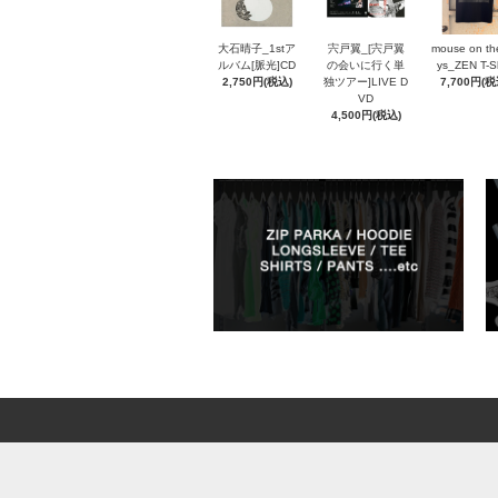
大石晴子_1stア
宍戸翼_[宍戸翼
mouse on th
ルバム[脈光]CD
の会いに行く単
ys_ZEN T-Sh
2,750円(税込)
独ツアー]LIVE D
7,700円(税
VD
4,500円(税込)