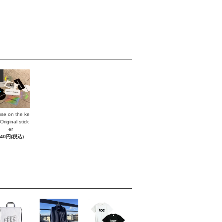
se on the ke
Original stick
er
440円(税込)