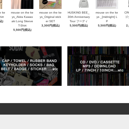
e ke
mouse on the ke
mouse on the ke
HUSKING BEE_
mouse on the ke
CR
irt
ys_Akira Kawas
ys_Original stick
30th Anniversary
ys _[midnight] L
ゴ
込)
aki Long Sleeve
er SET
Tour フーディ
P
T-Shirt
3,300円(税込)
5,500円(税込)
5,500円(税込)
2
5,500円(税込)