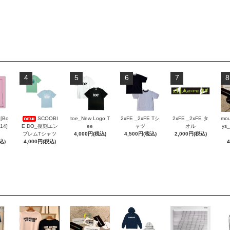
4
5
6
7
8
_[Bo
SCOOBI
toe_New Logo T
2xFE _2xFE Tシ
2xFE _2xFE タ
mou
 14]
E DO_復刻エン
ee
ャツ
オル
ys_
ブレムTシャツ
4,000円(税込)
4,500円(税込)
2,000円(税込)
込)
4,000円(税込)