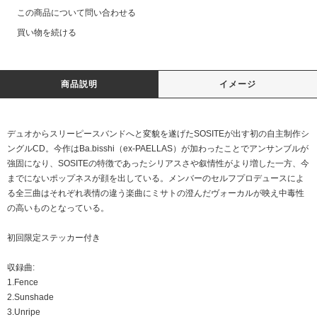
この商品について問い合わせる
買い物を続ける
商品説明
イメージ
デュオからスリーピースバンドへと変貌を遂げたSOSITEが出す初の自主制作シ
ングルCD。今作はBa.bisshi（ex-PAELLAS）が加わったことでアンサンブルが
強固になり、SOSITEの特徴であったシリアスさや叙情性がより増した一方、今
までにないポップネスが顔を出している。メンバーのセルフプロデュースによ
る全三曲はそれぞれ表情の違う楽曲にミサトの澄んだヴォーカルが映え中毒性
の高いものとなっている。
初回限定ステッカー付き
収録曲:
1.Fence
2.Sunshade
3.Unripe