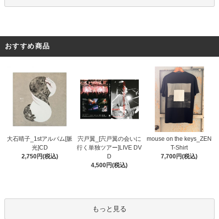
おすすめ商品
宍戸翼_[宍戸翼の会いに
大石晴子_1stアルバム[脈
mouse on the keys_ZEN
行く単独ツアー]LIVE DV
光]CD
T-Shirt
D
2,750円(税込)
7,700円(税込)
4,500円(税込)
もっと見る