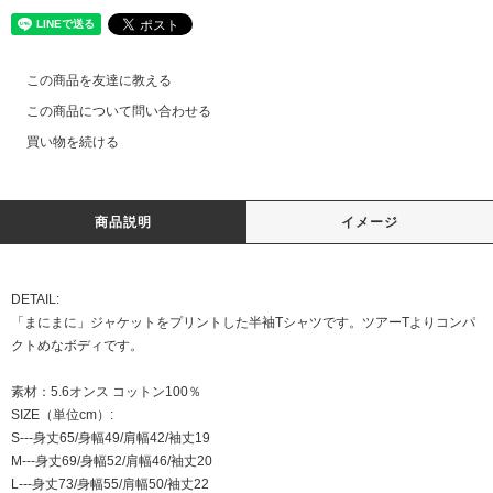
この商品を友達に教える
この商品について問い合わせる
買い物を続ける
商品説明
イメージ
DETAIL:
「まにまに」ジャケットをプリントした半袖Tシャツです。ツアーTよりコンパ
クトめなボディです。
素材：5.6オンス コットン100％
SIZE（単位cm）:
S---身丈65/身幅49/肩幅42/袖丈19
M---身丈69/身幅52/肩幅46/袖丈20
L---身丈73/身幅55/肩幅50/袖丈22