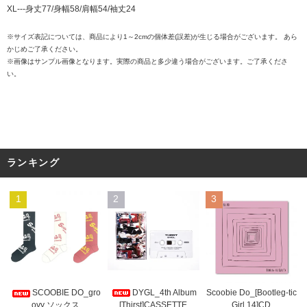
XL---身丈77/身幅58/肩幅54/袖丈24
※サイズ表記については、商品により1～2cmの個体差(誤差)が生じる場合がございます。 あら
かじめご了承ください。
※画像はサンプル画像となります。実際の商品と多少違う場合がございます。ご了承くださ
い。
ランキング
1
2
3
DYGL_4th Album
Scoobie Do_[Bootleg-tic
SCOOBIE DO_gro
[Thirst]CASSETTE
Girl 14]CD
ovy ソックス