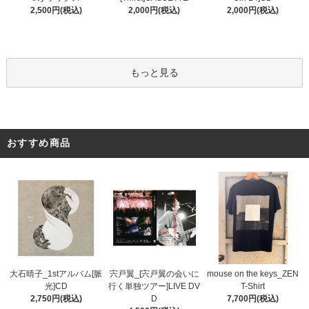
2,000円(税込)
2,000円(税込)
2,500円(税込)
もっと見る
おすすめ商品
宍戸翼_[宍戸翼の会いに
大石晴子_1stアルバム[脈
mouse on the keys_ZEN
行く単独ツアー]LIVE DV
光]CD
T-Shirt
D
2,750円(税込)
7,700円(税込)