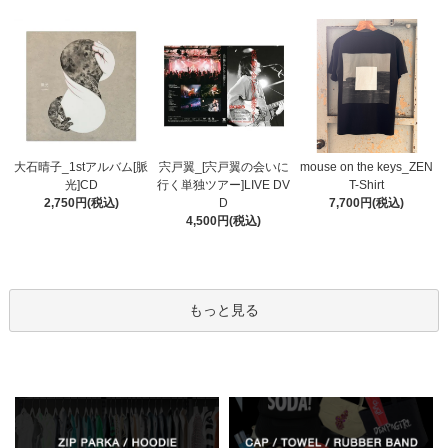
宍戸翼_[宍戸翼の会いに
大石晴子_1stアルバム[脈
mouse on the keys_ZEN
行く単独ツアー]LIVE DV
光]CD
T-Shirt
D
2,750円(税込)
7,700円(税込)
4,500円(税込)
もっと見る