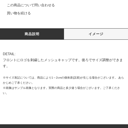
この商品について問い合わせる
買い物を続ける
商品説明
イメージ
DETAIL:
フロントにロゴを刺繍したメッシュキャップです。後ろでサイズ調整ができま
す。
※サイズ表記については、商品により1～2cmの個体差(誤差)が生じる場合がございます。 あら
かじめご了承ください。
※画像はサンプル画像となります。実際の商品と多少違う場合がございます。ご了承くださ
い。