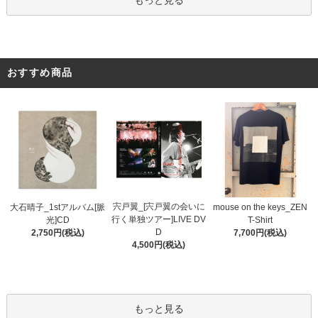
おすすめ商品
宍戸翼_[宍戸翼の会いに
大石晴子_1stアルバム[脈
mouse on the keys_ZEN
行く単独ツアー]LIVE DV
光]CD
T-Shirt
D
2,750円(税込)
7,700円(税込)
4,500円(税込)
もっと見る