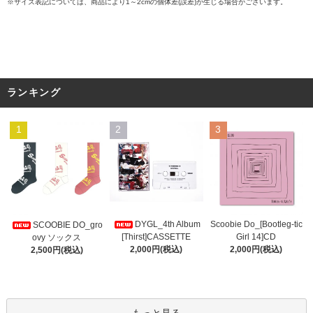
※サイズ表記については、商品により1～2cmの個体差(誤差)が生じる場合がございます。
ランキング
1
2
3
DYGL_4th Album
Scoobie Do_[Bootleg-tic
SCOOBIE DO_gro
[Thirst]CASSETTE
Girl 14]CD
ovy ソックス
2,000円(税込)
2,000円(税込)
2,500円(税込)
もっと見る